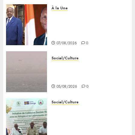
À la Une
Message de félicitation du
Président de la République à
son homologue de Côte
d’Ivoire
07/08/2026
0
Social/Culture
la vigilance reste de mise face
aux risques liés aux
températures élevées
05/08/2026
0
Social/Culture
l’IGAD et l’ONARS renforcent
les capacités des leaders
communautaires pour
promouvoir la cohésion