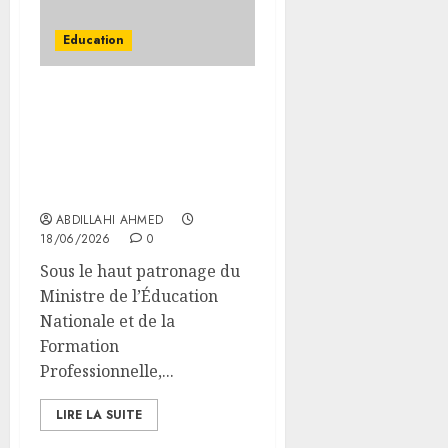
Education
Le MENFOP effectue la
pose de la première
pierre des travaux
d’extension d’écoles
primaires à Damerjog
ABDILLAHI AHMED
18/06/2026
0
Sous le haut patronage du
Ministre de l’Éducation
Nationale et de la
Formation
Professionnelle,...
LIRE LA SUITE