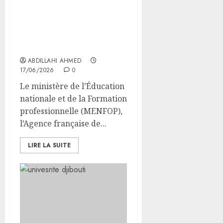
Le Secrétaire général du
MENFOP préside une
réunion lors du 6ᵉ Comité
de pilotage du projet
SEFA
ABDILLAHI AHMED
17/06/2026
0
Le ministère de l’Éducation
nationale et de la Formation
professionnelle (MENFOP),
l’Agence française de...
LIRE LA SUITE