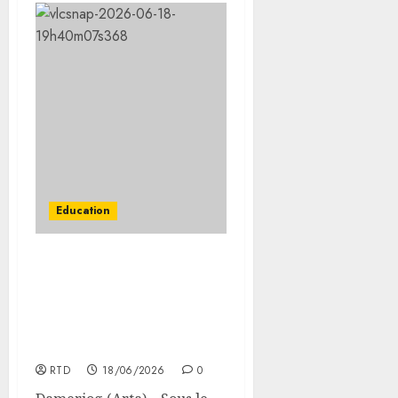
Education
Le MENFOP et Qatar
Charity lancent
l’extension de deux écoles
primaires dans la région
d’Arta
RTD
18/06/2026
0