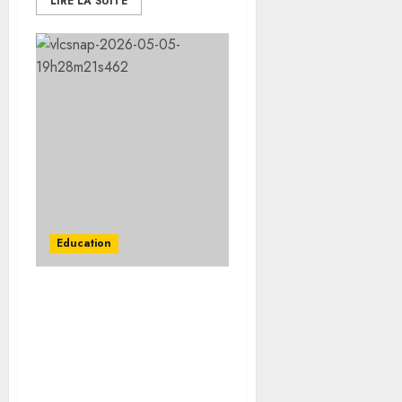
LIRE LA SUITE
Education
Formation d’un pool
national de formateurs-
référents en Histoire
générale de l’Afrique
(HGA) de l’UNESCO : un