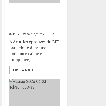
Arta : le BEF débute dans
le calme et sous le signe
d’une organisation
maîtrisée
RTD
02/06/2026
0
À Arta, les épreuves du BEF
ont débuté dans une
ambiance calme et
disciplinée,...
LIRE LA SUITE