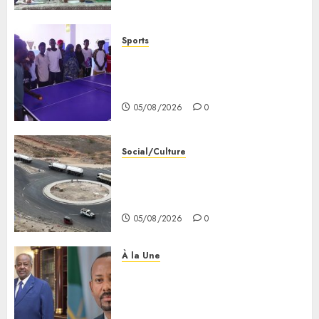
sociale
05/08/2026
0
Sports
le ministère de la Jeunesse
lance les animations dans les
CDC d’Enguella et d’Ali-Meigag
05/08/2026
0
Social/Culture
les 7 premiers kilomètres de la
nouvelle route Djibouti–Arta
ouverts à la circulation
05/08/2026
0
À la Une
Le Président Ismaïl Omar
Guelleh adresse ses
condoléances au Premier