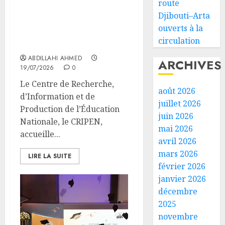
route
Le CRIPEN organise des
Djibouti–Arta
ateliers sur la réforme
ouverts à la
des Baccalauréats
circulation
professionnels
ABDILLAHI AHMED
ARCHIVES
19/07/2026
0
Le Centre de Recherche,
août 2026
d’Information et de
juillet 2026
Production de l’Éducation
juin 2026
Nationale, le CRIPEN,
mai 2026
accueille...
avril 2026
mars 2026
LIRE LA SUITE
février 2026
janvier 2026
décembre
2025
novembre