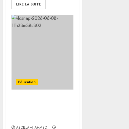
LIRE LA SUITE
Education
MENFOP : les lycéens
Djiboutiens débutent les
épreuves du
baccalauréat
ABDILLAHI AHMED