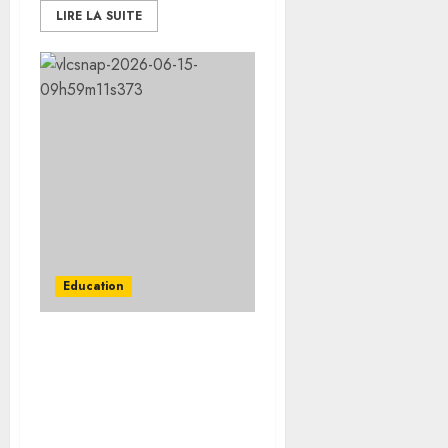
LIRE LA SUITE
Education
Le ministre de
l’Éducation Nationale et
l’ambassadeur de France
à Djibouti effectuent une
visite au Lycée