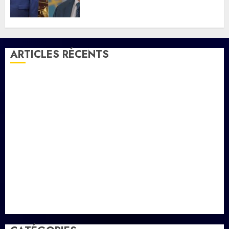
ministre éthiopien après le
séisme meurtrier en Amhara.
05/08/2026
0
ARTICLES RÉCENTS
Message de félicitation du Président de la
République à son homologue de Côte d’Ivoire
la vigilance reste de mise face aux risques liés aux
températures élevées
l’IGAD et l’ONARS renforcent les capacités des
leaders communautaires pour promouvoir la
cohésion sociale
le ministère de la Jeunesse lance les animations dans
les CDC d’Enguella et d’Ali-Meigag
les 7 premiers kilomètres de la nouvelle route
Djibouti–Arta ouverts à la circulation