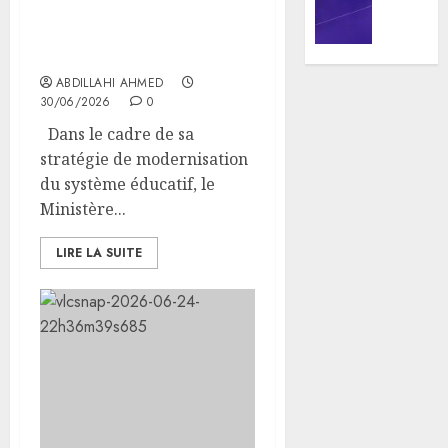
promou
la
compétences numériques
la
Jeunes
des acteurs du système
cohési
lance
éducatif
sociale
les
ABDILLAHI AHMED
animat
30/06/2026
0
05/08/20
dans
Dans le cadre de sa
les
0
stratégie de modernisation
CDC
d’Engu
du système éducatif, le
et
Ministère...
d’Ali-
Meiga
LIRE LA SUITE
05/08/20
0