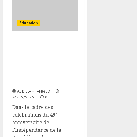
Education
MENFOP/ MJC/ SES :
réunion sur l’état
d’avancement des
préparatifs des festivités
du 49ᵉ anniversaire de
l’Indépendance de la
République de Djibouti
ABDILLAHI AHMED
24/06/2026
0
Dans le cadre des
célébrations du 49ᵉ
anniversaire de
l’Indépendance de la