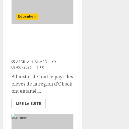
Education
Les élèves de la région
d’Obock débutent les
épreuves écrites du
baccalauréat
ABDILLAHI AHMED
08/06/2026
0
À l’instar de tout le pays, les
élèves de la région d’Obock
ont entamé,...
LIRE LA SUITE