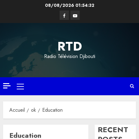
Aller
08/08/2026
01:54:33
au
Facebook
YouTube
contenu
RTD
Radio Télévision Djibouti
Menu
principal
Accueil
ok
Education
RECENT
Education