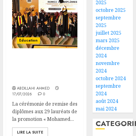
2025
l’IGAD
octobre 2025
et
septembre
l’ONAR
2025
renfor
juillet 2025
les
3
capaci
mars 2025
Education
des
décembre
leader
le
2024
commu
minist
Le MENFOP organise la
novembre
pour
de
cérémonie de remise des
2024
promou
la
diplômes du
octobre 2024
la
Jeunes
baccalauréat 2026
4
septembre
cohési
lance
ABDILLAHI AHMED
sociale
2024
les
17/07/2026
0
animat
les
août 2024
La cérémonie de remise des
05/08/20
dans
7
mai 2024
diplômes aux 29 lauréats de
les
0
premie
la promotion « Mohamed...
CDC
kilomè
CATEGORI
d’Engu
de
5
LIRE LA SUITE
et
la