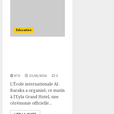
Education
L’École internationale Al-
Baraka clôture l’année
scolaire 2025-2026 dans
une ambiance festive et
partenariale.
RTD
23/05/2026
0
L’École internationale Al-
Baraka a organisé, ce matin
à l’Eyla Grand Hotel, une
cérémonie officielle...