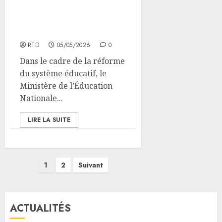
levier stratégique pour
la transformation du
système éducatif
djiboutien
RTD
05/05/2026
0
Dans le cadre de la réforme
du système éducatif, le
Ministère de l’Éducation
Nationale...
LIRE LA SUITE
Pagination
1
2
Suivant
des
publications
ACTUALITÉS