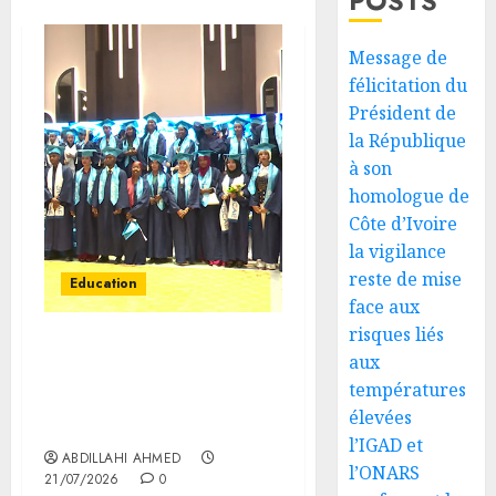
POSTS
Message de
félicitation du
Président de
la République
à son
homologue de
Côte d’Ivoire
la vigilance
reste de mise
Education
face aux
risques liés
L’université ISCAE
aux
célèbre la remise des
températures
diplômes de sa 7ᵉ
élevées
promotion
l’IGAD et
ABDILLAHI AHMED
l’ONARS
21/07/2026
0