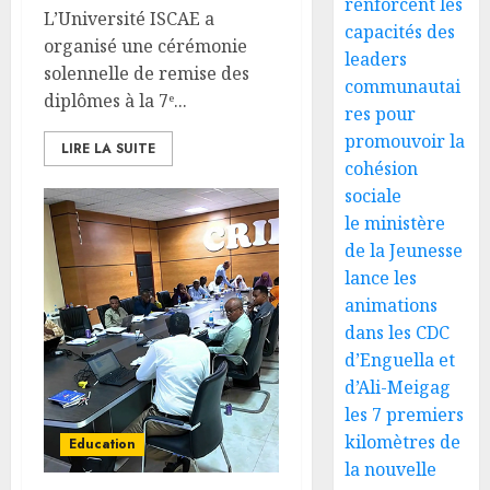
renforcent les
L’Université ISCAE a
capacités des
organisé une cérémonie
leaders
solennelle de remise des
communautai
diplômes à la 7ᵉ...
res pour
promouvoir la
LIRE LA SUITE
cohésion
sociale
le ministère
de la Jeunesse
lance les
animations
dans les CDC
d’Enguella et
d’Ali-Meigag
les 7 premiers
kilomètres de
Education
la nouvelle