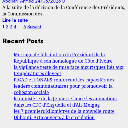
Abdillahi Ahmed
24/06/2026
0
À la suite de la décision de la Conférence des Présidents,
la Commission des...
Lire la suite
Pagination
1
2
3
4
…
6
Suivant
des
Recent Posts
publications
Message de félicitation du Président de la
République à son homologue de Côte d’Ivoire
la vigilance reste de mise face aux risques liés aux
températures élevées
l’IGAD et l’ONARS renforcent les capacités des
leaders communautaires pour promouvoir la
cohésion sociale
le ministère de la Jeunesse lance les animations
dans les CDC d’Enguella et d’Ali-Meigag
les 7 premiers kilomètres de la nouvelle route
Djibouti–Arta ouverts à la circulation