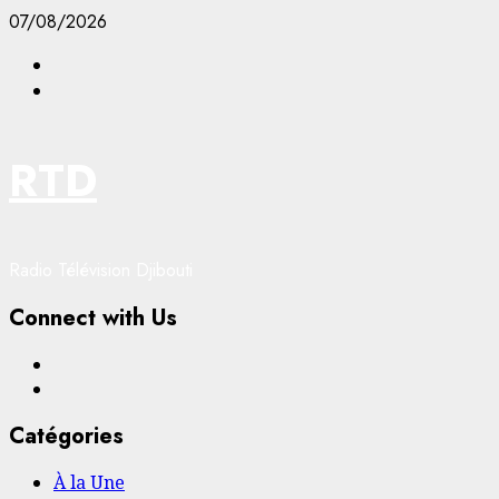
Aller
07/08/2026
au
Facebook
contenu
YouTube
RTD
Radio Télévision Djibouti
Connect with Us
Facebook
YouTube
Catégories
À la Une