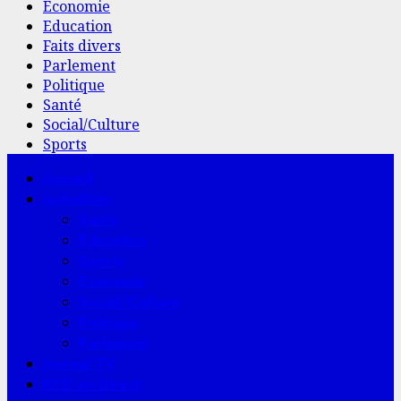
Economie
Education
Faits divers
Parlement
Politique
Santé
Social/Culture
Sports
Menu
Accueil
principal
Actualités
Santé
Education
Sports
Economie
Social/Culture
Politique
Parlement
Journal TV
RTD en Direct