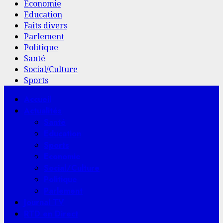
Economie
Education
Faits divers
Parlement
Politique
Santé
Social/Culture
Sports
Menu
Accueil
principal
Actualités
Santé
Education
Sports
Economie
Social/Culture
Politique
Parlement
Journal TV
RTD en Direct