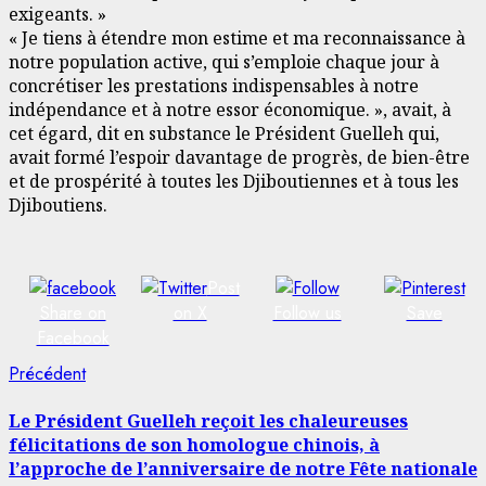
exigeants. »
« Je tiens à étendre mon estime et ma reconnaissance à
notre population active, qui s’emploie chaque jour à
concrétiser les prestations indispensables à notre
indépendance et à notre essor économique. », avait, à
cet égard, dit en substance le Président Guelleh qui,
avait formé l’espoir davantage de progrès, de bien-être
et de prospérité à toutes les Djiboutiennes et à tous les
Djiboutiens.
Post
Share on
on X
Follow us
Save
Facebook
Navigation
Article
Précédent
précédent:
d’article
Le Président Guelleh reçoit les chaleureuses
félicitations de son homologue chinois, à
l’approche de l’anniversaire de notre Fête nationale