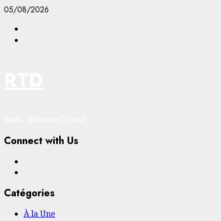
Aller
05/08/2026
au
Facebook
contenu
YouTube
RTD
Radio Télévision Djibouti
Connect with Us
Facebook
YouTube
Catégories
À la Une