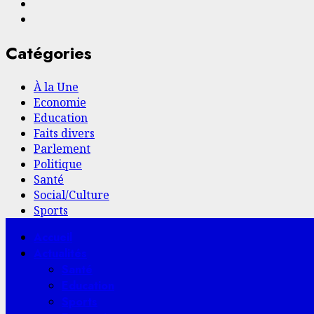
Facebook
YouTube
Catégories
À la Une
Economie
Education
Faits divers
Parlement
Politique
Santé
Social/Culture
Sports
Menu
Accueil
principal
Actualités
Santé
Education
Sports