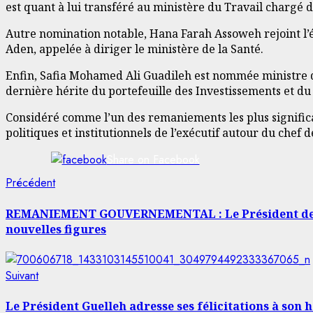
est quant à lui transféré au ministère du Travail chargé de
Autre nomination notable, Hana Farah Assoweh rejoint l’
Aden, appelée à diriger le ministère de la Santé.
Enfin, Safia Mohamed Ali Guadileh est nommée ministre
dernière hérite du portefeuille des Investissements et
Considéré comme l’un des remaniements les plus signific
politiques et institutionnels de l’exécutif autour du chef de
Share on Facebook
Navigation
Article
Précédent
précédent:
d’article
REMANIEMENT GOUVERNEMENTAL : Le Président de la
nouvelles figures
Article
Suivant
suivant:
Le Président Guelleh adresse ses félicitations à son