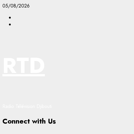
Aller
05/08/2026
au
Facebook
contenu
YouTube
RTD
Radio Télévision Djibouti
Connect with Us