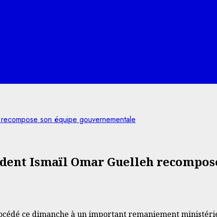
leh recompose son équipe gouvernementale
ident Ismaïl Omar Guelleh recompo
rocédé ce dimanche à un important remaniement ministérie