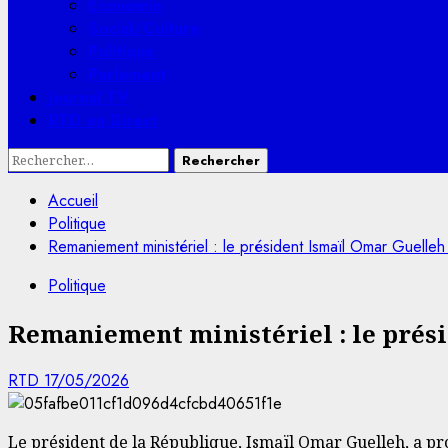
Economie
Social/Culture
Politique
Parlement
Journal TV
RTD en Direct
Rechercher :
Accueil
Politique
Remaniement ministériel : le président Ismaïl Omar Guel
Politique
Remaniement ministériel : le prés
RTD
17/05/2026
Le président de la République, Ismaïl Omar Guelleh, a p