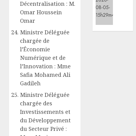
7
Décentralisation : M.
les
premie
0
Omar Houssein
CDC
kilomè
d’Engu
de
Omar
et
la
Ministre Déléguée
d’Ali-
nouvel
Meiga
route
chargée de
Djibout
l’Économie
05/08/20
Arta
Numérique et de
ouvert
0
l’Innovation : Mme
à
la
Safia Mohamed Ali
circula
Gadileh
05/08/20
Ministre Déléguée
chargée des
0
Investissements et
du Développement
du Secteur Privé :