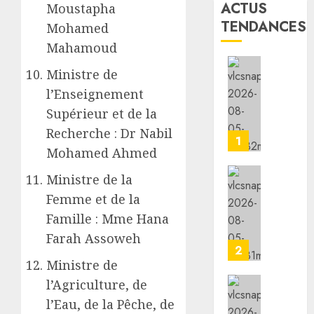
ACTUS
Moustapha
TENDANCES
Mohamed
Mahamoud
Ministre de
la
vigilan
l’Enseignement
reste
Supérieur et de la
de
Recherche : Dr Nabil
mise
1
Mohamed Ahmed
face
aux
Ministre de la
risque
l’IGAD
Femme et de la
liés
et
aux
l’ONAR
Famille : Mme Hana
tempér
renfor
Farah Assoweh
élevées
les
2
capaci
Ministre de
05/08/20
des
l’Agriculture, de
leader
le
0
l’Eau, de la Pêche, de
commun
minist