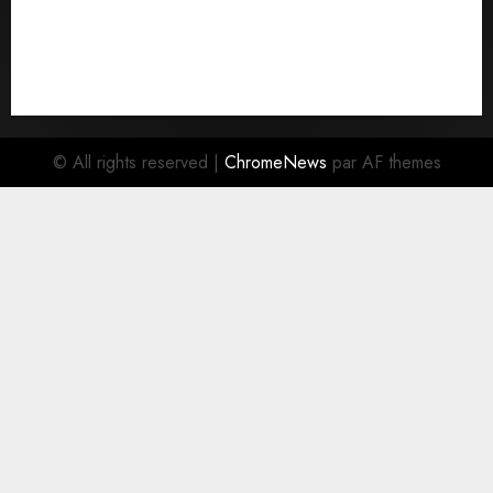
Politique
Santé
Social/Culture
Sports
À la Une
© All rights reserved
|
ChromeNews
par AF themes