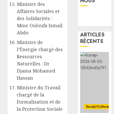
NOUS
05/08/20
au
Ministre des
Premie
Affaires Sociales et
0
minist
des Solidarités :
éthiop
Mme Ouloufa Ismail
après
le
Abdo
ARTICLES
séisme
RÉCENTS
Ministre de
meurtr
en
l’Énergie chargé des
Amhar
Ressources
Naturelles : Dr
05/08/20
Djama Mohamed
0
Hassan
Ministre du Travail
chargé de la
Formalisation et de
Social/Culture
la Protection Sociale