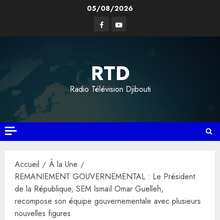
Aller
05/08/2026
au
Facebook
YouTube
contenu
RTD
Radio Télévision Djibouti
Accueil
À la Une
REMANIEMENT GOUVERNEMENTAL : Le Président
de la République, SEM Ismaïl Omar Guelleh,
recompose son équipe gouvernementale avec plusieurs
nouvelles figures