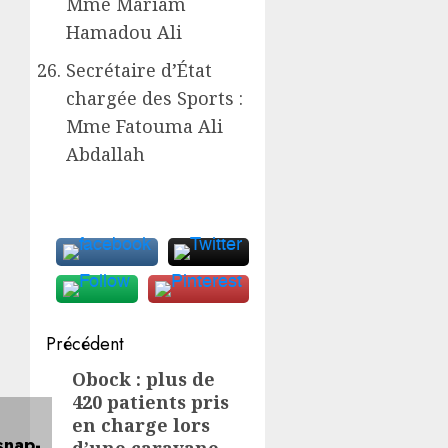
Mme Mariam
Hamadou Ali
Secrétaire d’État
chargée des Sports :
Mme Fatouma Ali
Abdallah
Navigation
Précédent
d’article
Obock : plus de
Article
420 patients pris
précédent:
en charge lors