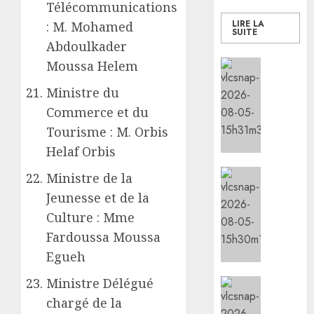
Télécommunications
LIRE LA
: M. Mohamed
SUITE
Abdoulkader
Social/Cu
Moussa Helem
l’IGAD
Ministre du
et
l’ONAR
Commerce et du
renfor
Tourisme : M. Orbis
les
Helaf Orbis
capaci
des
Sports
Ministre de la
leader
le
Jeunesse et de la
commun
minist
Culture : Mme
pour
de
promou
la
Fardoussa Moussa
la
Jeunes
Egueh
cohési
lance
sociale
les
Ministre Délégué
Social/Cu
animat
les
chargé de la
05/08/20
dans