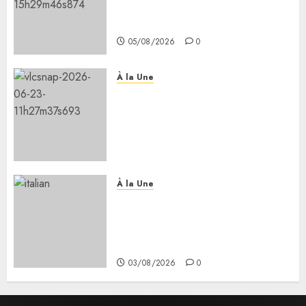
nouvelle route Djibouti–Arta
ouverts à la circulation
05/08/2026
0
À la Une
Le Président Ismaïl Omar
Guelleh adresse ses
condoléances au Premier
ministre éthiopien après le
séisme meurtrier en Amhara.
05/08/2026
0
À la Une
Le président reçoit la ministre
italienne de l’université et de
la recherche Mme Anna Marla
Bernini.
03/08/2026
0