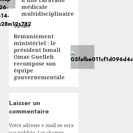
d’une caravane
médicale
multidisciplinaire
Suivant
Remaniement
Article
ministériel : le
suivant:
président Ismaïl
Omar Guelleh
recompose son
équipe
gouvernementale
Laisser un
commentaire
Votre adresse e-mail ne sera
pas publiée.
Les champs