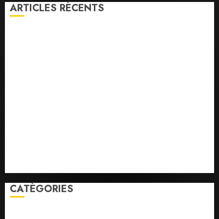
ARTICLES RÉCENTS
la vigilance reste de mise face aux risques liés aux
températures élevées
l’IGAD et l’ONARS renforcent les capacités des
leaders communautaires pour promouvoir la
cohésion sociale
le ministère de la Jeunesse lance les animations dans
les CDC d’Enguella et d’Ali-Meigag
les 7 premiers kilomètres de la nouvelle route
Djibouti–Arta ouverts à la circulation
Le Président Ismaïl Omar Guelleh adresse ses
condoléances au Premier ministre éthiopien après le
séisme meurtrier en Amhara.
CATÉGORIES
Economie
Education
Faits divers
Parlement