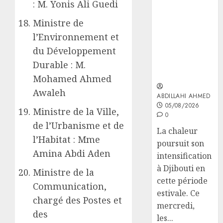
: M. Yonis Ali Guedi
la vigilance
reste de mise
Ministre de
face aux
l’Environnement et
risques liés
du Développement
aux
températures
Durable : M.
élevées
Mohamed Ahmed
Awaleh
ABDILLAHI AHMED
05/08/2026
Ministre de la Ville,
0
de l’Urbanisme et de
La chaleur
l’Habitat : Mme
poursuit son
Amina Abdi Aden
intensification
à Djibouti en
Ministre de la
cette période
Communication,
estivale. Ce
chargé des Postes et
mercredi,
des
les...