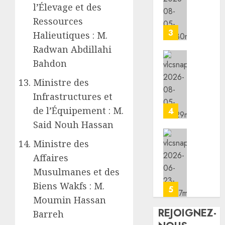
l’Élevage et des
pour
de
promou
la
Ressources
la
Jeunes
3
Halieutiques : M.
cohési
lance
Radwan Abdillahi
sociale
les
Bahdon
animat
les
05/08/20
dans
7
Ministre des
les
premie
0
Infrastructures et
CDC
kilomè
d’Engu
de
de l’Équipement : M.
4
et
la
Said Nouh Hassan
d’Ali-
nouvel
Meiga
route
Le
Ministre des
Djibout
Présid
Affaires
05/08/20
Arta
Ismaïl
Musulmanes et des
ouvert
Omar
0
Biens Wakfs : M.
à
Guelle
5
la
adress
Moumin Hassan
circula
ses
REJOIGNEZ-
Barreh
condol