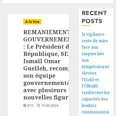
RECENT
POSTS
À la Une
REMANIEMENT
la vigilance
GOUVERNEMENTAL
reste de mise
: Le Président de la
face aux
République, SEM
risques liés
Ismaïl Omar
aux
températures
Guelleh, recompose
élevées
son équipe
l’IGAD et
gouvernementale
l’ONARS
avec plusieurs
renforcent les
nouvelles figures
capacités des
leaders
RTD
17/05/2026
communautai