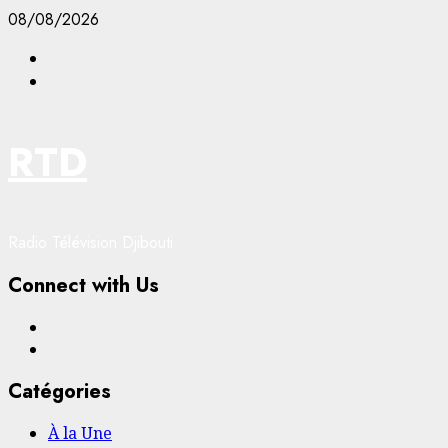
Aller
08/08/2026
au
Facebook
contenu
YouTube
RTD
Radio Télévision Djibouti
Connect with Us
Facebook
YouTube
Catégories
À la Une