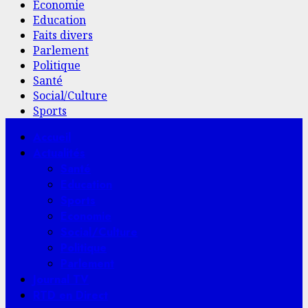
Economie
Education
Faits divers
Parlement
Politique
Santé
Social/Culture
Sports
Menu
Accueil
principal
Actualités
Santé
Education
Sports
Economie
Social/Culture
Politique
Parlement
Journal TV
RTD en Direct