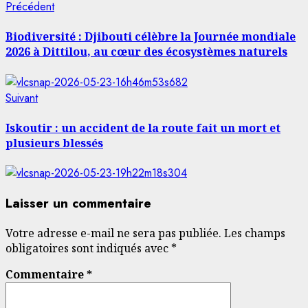
Navigation
Article
Précédent
précédent:
d’article
Biodiversité : Djibouti célèbre la Journée mondiale
2026 à Dittilou, au cœur des écosystèmes naturels
Article
Suivant
suivant:
Iskoutir : un accident de la route fait un mort et
plusieurs blessés
Laisser un commentaire
Votre adresse e-mail ne sera pas publiée.
Les champs
obligatoires sont indiqués avec
*
Commentaire
*