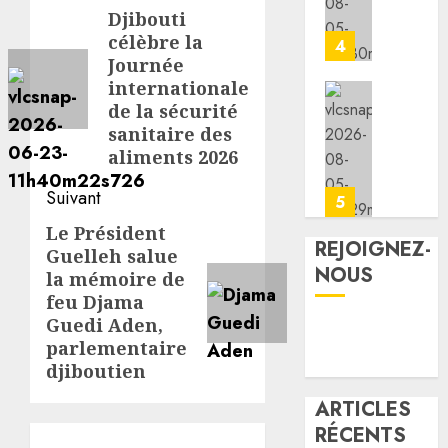
d’article
promou
Djibouti
Article
la
la
célèbre la
Jeunes
4
précédent:
cohési
lance
Journée
sociale
les
internationale
animat
les
de la sécurité
05/08/20
dans
7
sanitaire des
les
premie
aliments 2026
0
CDC
kilomè
d’Engu
Suivant
de
5
et
la
Le Président
Article
d’Ali-
nouvel
REJOIGNEZ-
Guelleh salue
suivant:
Meiga
route
NOUS
la mémoire de
Djibout
feu Djama
05/08/20
Arta
Guedi Aden,
ouvert
0
parlementaire
à
djiboutien
la
circula
ARTICLES
RÉCENTS
05/08/20