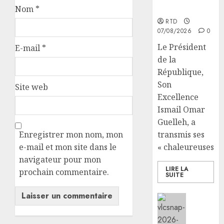
d’Ivoire
Nom
*
RTD
07/08/2026
0
Le Président
E-mail
*
de la
République,
Son
Site web
Excellence
Ismail Omar
Guelleh, a
transmis ses
Enregistrer mon nom, mon
« chaleureuses...
e-mail et mon site dans le
navigateur pour mon
LIRE LA
prochain commentaire.
SUITE
Social/Cu
la
vigilan