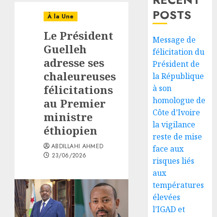
POSTS
À la Une
Le Président
Message de
Guelleh
félicitation du
adresse ses
Président de
chaleureuses
la République
félicitations
à son
homologue de
au Premier
Côte d’Ivoire
ministre
la vigilance
éthiopien
reste de mise
ABDILLAHI AHMED
face aux
23/06/2026
risques liés
aux
températures
élevées
l’IGAD et