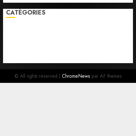
CATÉGORIES
Economie
Education
Faits divers
Parlement
Politique
Santé
Social/Culture
Sports
À la Une
© All rights reserved
|
ChromeNews
par AF themes