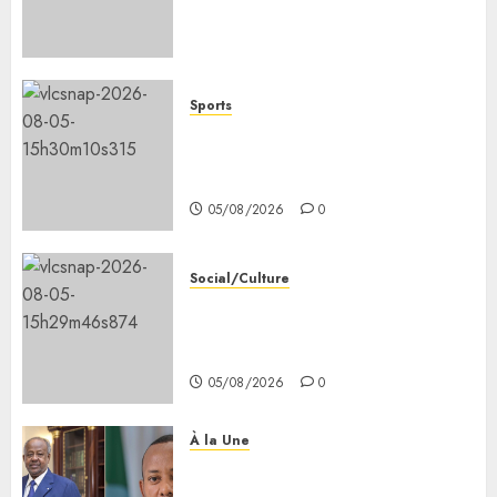
promouvoir la cohésion
sociale
05/08/2026
0
Sports
le ministère de la Jeunesse
lance les animations dans les
CDC d’Enguella et d’Ali-Meigag
05/08/2026
0
Social/Culture
les 7 premiers kilomètres de la
nouvelle route Djibouti–Arta
ouverts à la circulation
05/08/2026
0
À la Une
Le Président Ismaïl Omar
Guelleh adresse ses