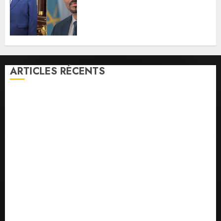
condoléances au Premier
ministre éthiopien après le
séisme meurtrier en Amhara.
05/08/2026
0
ARTICLES RÉCENTS
Message de félicitation du Président de la
République à son homologue de Côte d’Ivoire
la vigilance reste de mise face aux risques liés aux
températures élevées
l’IGAD et l’ONARS renforcent les capacités des
leaders communautaires pour promouvoir la
cohésion sociale
le ministère de la Jeunesse lance les animations dans
les CDC d’Enguella et d’Ali-Meigag
les 7 premiers kilomètres de la nouvelle route
Djibouti–Arta ouverts à la circulation