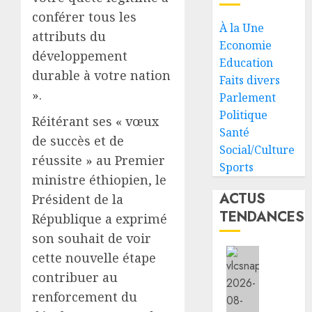
conférer tous les
À la Une
attributs du
Economie
développement
Education
durable à votre nation
Faits divers
».
Parlement
Politique
Réitérant ses « vœux
Santé
de succès et de
Social/Culture
réussite » au Premier
Sports
ministre éthiopien, le
ACTUS
Président de la
TENDANCES
République a exprimé
son souhait de voir
cette nouvelle étape
Messag
contribuer au
de
renforcement du
félicit