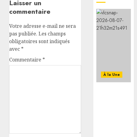
Laisser un
0
commentaire
Votre adresse e-mail ne sera
pas publiée.
Les champs
obligatoires sont indiqués
avec
*
Commentaire
*
À la Une
Message de
félicitation
du Président
de la
République à
son
homologue
de Côte