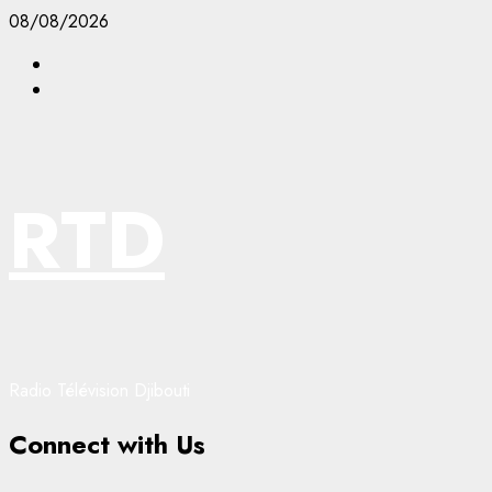
Aller
08/08/2026
au
Facebook
contenu
YouTube
RTD
Radio Télévision Djibouti
Connect with Us