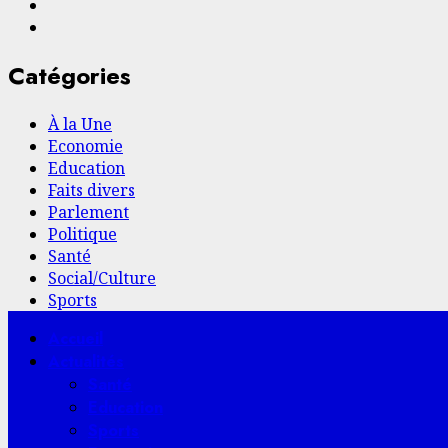
Facebook
YouTube
Catégories
À la Une
Economie
Education
Faits divers
Parlement
Politique
Santé
Social/Culture
Sports
Menu
Accueil
principal
Actualités
Santé
Education
Sports