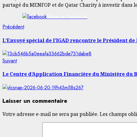
partagé du MENFOP et de Qatar Charity à investir dans le
Share on Facebook
Navigation
Article
Précédent
précédent:
d’article
L’Envoyé spécial de l’IGAD rencontre le Président d
Article
Suivant
suivant:
Le Centre d’Application Financière du Ministère du B
Laisser un commentaire
Votre adresse e-mail ne sera pas publiée.
Les champs obli