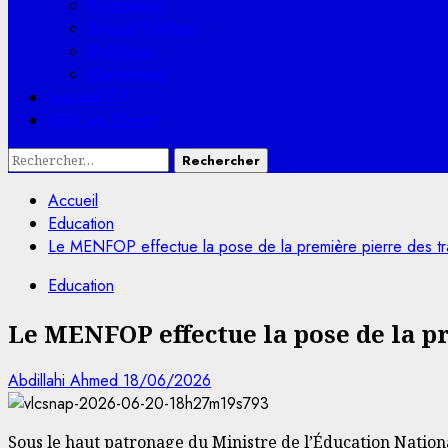
Economie
Social/Culture
Politique
Parlement
Journal TV
RTD en Direct
Rechercher :
Accueil
Education
Le MENFOP effectue la pose de la première pierre des tra
Education
Le MENFOP effectue la pose de la p
Abdillahi Ahmed
18/06/2026
Sous le haut patronage du Ministre de l’Éducation Nati