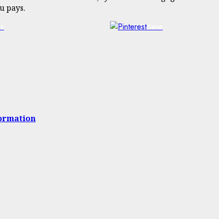
u pays.
us
Save
formation