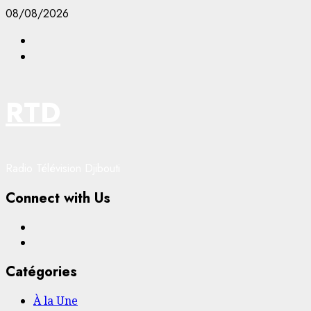
Aller
08/08/2026
au
Facebook
contenu
YouTube
RTD
Radio Télévision Djibouti
Connect with Us
Facebook
YouTube
Catégories
À la Une