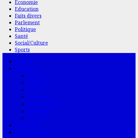
Economie
Education
Faits divers
Parlement
Politique
Santé
Social/Culture
Sports
Menu
Accueil
principal
Actualités
Santé
Education
Sports
Economie
Social/Culture
Politique
Parlement
Journal TV
RTD en Direct