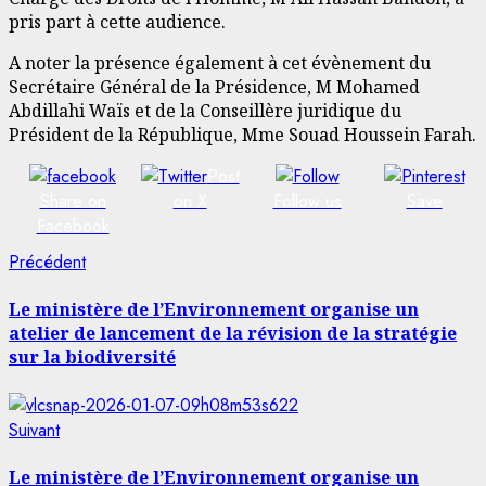
pris part à cette audience.
A noter la présence également à cet évènement du
Secrétaire Général de la Présidence, M Mohamed
Abdillahi Waïs et de la Conseillère juridique du
Président de la République, Mme Souad Houssein Farah.
Post
Share on
on X
Follow us
Save
Facebook
Navigation
Article
Précédent
précédent:
d’article
Le ministère de l’Environnement organise un
atelier de lancement de la révision de la stratégie
sur la biodiversité
Article
Suivant
suivant:
Le ministère de l’Environnement organise un