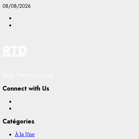
Aller
08/08/2026
au
Facebook
contenu
YouTube
RTD
Radio Télévision Djibouti
Connect with Us
Facebook
YouTube
Catégories
À la Une