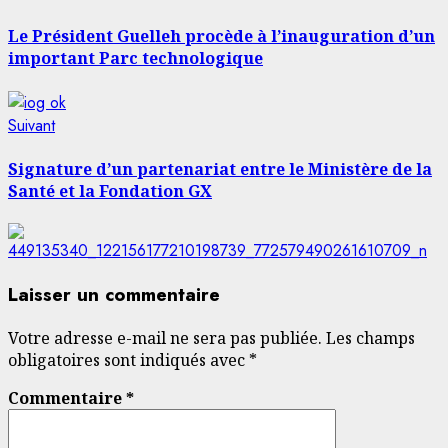
précédent:
d’article
Le Président Guelleh procède à l’inauguration d’un
important Parc technologique
Article
Suivant
suivant:
Signature d’un partenariat entre le Ministère de la
Santé et la Fondation GX
Laisser un commentaire
Votre adresse e-mail ne sera pas publiée.
Les champs
obligatoires sont indiqués avec
*
Commentaire
*