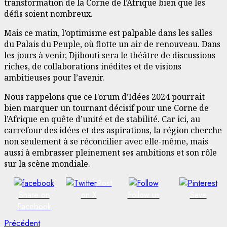
transformation de la Corne de l’Afrique bien que les
défis soient nombreux.
Mais ce matin, l’optimisme est palpable dans les salles
du Palais du Peuple, où flotte un air de renouveau. Dans
les jours à venir, Djibouti sera le théâtre de discussions
riches, de collaborations inédites et de visions
ambitieuses pour l’avenir.
Nous rappelons que ce Forum d’Idées 2024 pourrait
bien marquer un tournant décisif pour une Corne de
l’Afrique en quête d’unité et de stabilité. Car ici, au
carrefour des idées et des aspirations, la région cherche
non seulement à se réconcilier avec elle-même, mais
aussi à embrasser pleinement ses ambitions et son rôle
sur la scène mondiale.
Post
Share on
on X
Follow us
Save
Facebook
Navigation
Article
Précédent