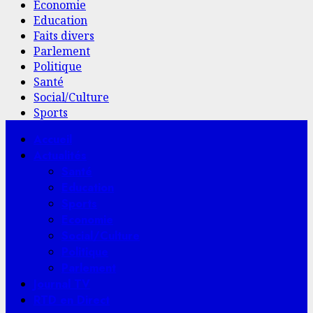
Economie
Education
Faits divers
Parlement
Politique
Santé
Social/Culture
Sports
Menu
Accueil
principal
Actualités
Santé
Education
Sports
Economie
Social/Culture
Politique
Parlement
Journal TV
RTD en Direct