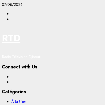
Aller
07/08/2026
au
Facebook
contenu
YouTube
RTD
Radio Télévision Djibouti
Connect with Us
Facebook
YouTube
Catégories
À la Une