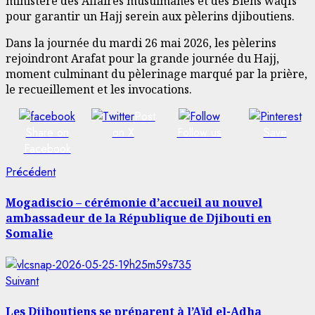
ministère des Affaires musulmanes et des Biens waqfs
pour garantir un Hajj serein aux pèlerins djiboutiens.
Dans la journée du mardi 26 mai 2026, les pèlerins
rejoindront Arafat pour la grande journée du Hajj,
moment culminant du pèlerinage marqué par la prière,
le recueillement et les invocations.
Post
Share on
on X
Follow us
Save
Facebook
Navigation
Article
Précédent
précédent:
d’article
Mogadiscio – cérémonie d’accueil au nouvel
ambassadeur de la République de Djibouti en
Somalie
Article
Suivant
suivant:
Les Djiboutiens se préparent à l’Aïd el-Adha