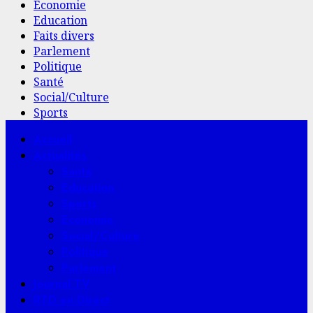
Economie
Education
Faits divers
Parlement
Politique
Santé
Social/Culture
Sports
Menu
Accueil
principal
Actualités
Santé
Education
Sports
Economie
Social/Culture
Politique
Parlement
Journal TV
RTD en Direct