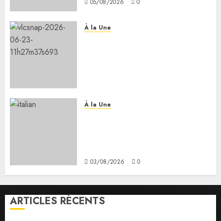
05/08/2026
0
À la Une
Le Président Ismaïl Omar
Guelleh adresse ses
condoléances au Premier
ministre éthiopien après le
séisme meurtrier en Amhara.
05/08/2026
0
À la Une
Le président reçoit la ministre
italienne de l’université et de
la recherche Mme Anna Marla
Bernini.
03/08/2026
0
ARTICLES RÉCENTS