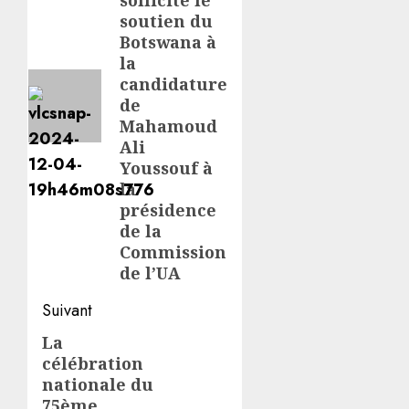
sollicite le
soutien du
Botswana à
la
candidature
de
Mahamoud
Ali
Youssouf à
la
présidence
de la
Commission
de l’UA
Suivant
La
Article
célébration
suivant:
nationale du
75ème