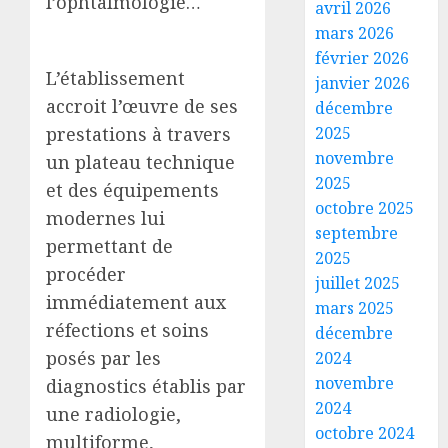
l’ophtalmologie…
avril 2026
mars 2026
février 2026
L’établissement
janvier 2026
accroit l’œuvre de ses
décembre
prestations à travers
2025
novembre
un plateau technique
2025
et des équipements
octobre 2025
modernes lui
septembre
permettant de
2025
procéder
juillet 2025
le
immédiatement aux
mars 2025
minist
réfections et soins
décembre
de
posés par les
2024
la
novembre
Jeunes
diagnostics établis par
3
lance
2024
une radiologie,
les
octobre 2024
multiforme,