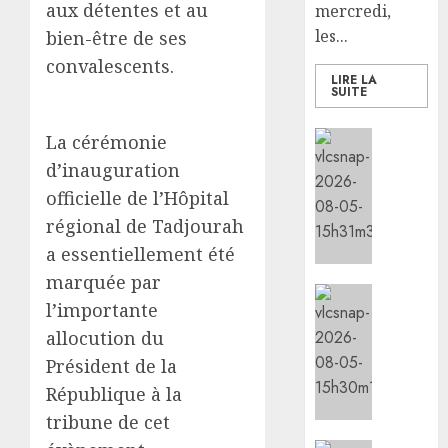
aux détentes et au
mercredi,
à
Guelle
5
la
les...
bien-être de ses
adress
circula
ses
convalescents.
condol
LIRE LA
SUITE
05/08/20
au
0
Premie
Social/Cu
La cérémonie
minist
l’IGAD
d’inauguration
éthiop
et
après
officielle de l’Hôpital
l’ONAR
le
régional de Tadjourah
renfor
séisme
les
a essentiellement été
meurtr
capaci
en
marquée par
des
Sports
Amhar
l’importante
leader
le
allocution du
commun
05/08/20
minist
pour
de
Président de la
0
promou
la
République à la
la
Jeunes
tribune de cet
cohési
lance
sociale