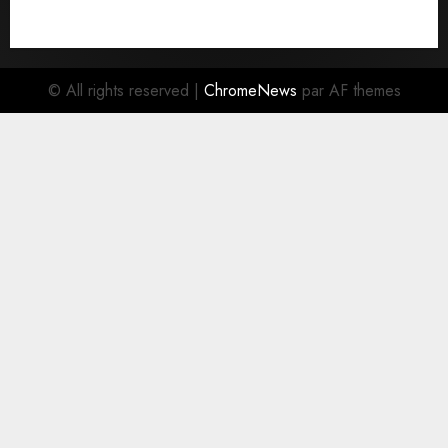
À la Une
© All rights reserved
|
ChromeNews
par AF themes