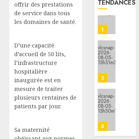
TENDANCES
offrir des prestations
séisme
risque
l’IGAD
de service dans tous
meurtr
liés
et
en
aux
l’ONAR
les domaines de santé.
Amhar
tempér
renfor
élevées
les
2
05/08/20
capaci
D’une capacité
05/08/20
0
des
d’accueil de 50 lits,
0
leader
le
commu
l’infrastructure
minist
pour
de
hospitalière
promou
la
inaugurée est en
la
Jeunes
3
mesure de traiter
cohési
lance
sociale
les
plusieurs centaines de
animat
les
patients par jour.
05/08/20
dans
7
0
les
premie
CDC
kilomè
Sa maternité
d’Engu
de
4
et
obéissant aux normes
la