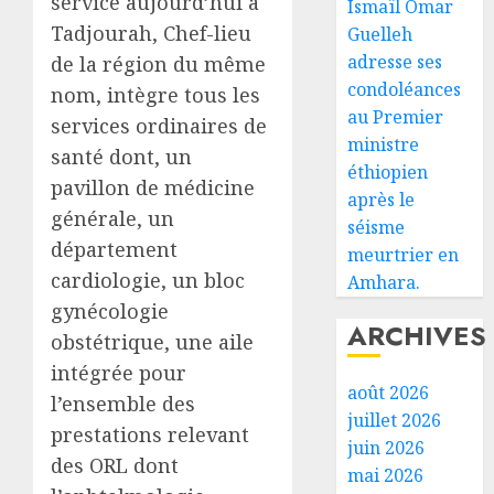
service aujourd’hui à
Ismaïl Omar
Tadjourah, Chef-lieu
Guelleh
adresse ses
de la région du même
condoléances
nom, intègre tous les
au Premier
services ordinaires de
ministre
santé dont, un
éthiopien
pavillon de médicine
après le
générale, un
séisme
département
meurtrier en
cardiologie, un bloc
Amhara.
gynécologie
ARCHIVES
obstétrique, une aile
intégrée pour
août 2026
l’ensemble des
juillet 2026
prestations relevant
juin 2026
des ORL dont
mai 2026