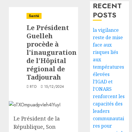
RECENT
POSTS
Santé
Le Président
la vigilance
Guelleh
reste de mise
procède à
face aux
l’inauguration
risques liés
de l’Hôpital
aux
températures
régional de
élevées
Tadjourah
l’IGAD et
RTD
15/12/2024
l’ONARS
renforcent les
capacités des
leaders
Le Président de la
communautai
res pour
République, Son