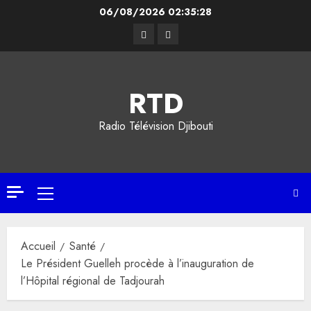
Aller
06/08/2026
02:35:29
au
Facebook
YouTube
contenu
RTD
Radio Télévision Djibouti
Menu
principal
Accueil
Santé
Le Président Guelleh procède à l’inauguration de
l’Hôpital régional de Tadjourah