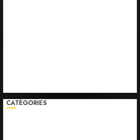
la vigilance reste de mise face aux risques liés aux
températures élevées
l’IGAD et l’ONARS renforcent les capacités des
leaders communautaires pour promouvoir la
cohésion sociale
le ministère de la Jeunesse lance les animations dans
les CDC d’Enguella et d’Ali-Meigag
les 7 premiers kilomètres de la nouvelle route
Djibouti–Arta ouverts à la circulation
Le Président Ismaïl Omar Guelleh adresse ses
condoléances au Premier ministre éthiopien après le
séisme meurtrier en Amhara.
CATÉGORIES
Economie
Education
Faits divers
Parlement
Politique
Santé
Social/Culture
Sports