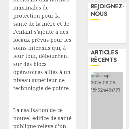
d’Ali-
REJOIGNEZ-
nouvel
maximales de
Meiga
route
Le
NOUS
protection pour la
Djibout
Présid
05/08/20
santé de la mère et de
Arta
Ismaïl
0
ouvert
l’enfant s’ajoute à des
Omar
à
Guelle
5
locaux prévus pour les
la
adress
soins intensifs qui, à
circula
ses
ARTICLES
leur tour, débouchent
condol
la
RÉCENTS
05/08/20
au
sur des blocs
vigilan
0
Premie
reste
opératoires alliés à un
minist
de
niveau supérieur de
éthiop
mise
1
technologie de pointe.
après
face
le
aux
séisme
risque
l’IGAD
meurtr
liés
et
La réalisation de ce
en
aux
l’ONAR
nouvel édifice de santé
Amhar
tempér
renfor
publique relève d’un
élevées
les
2