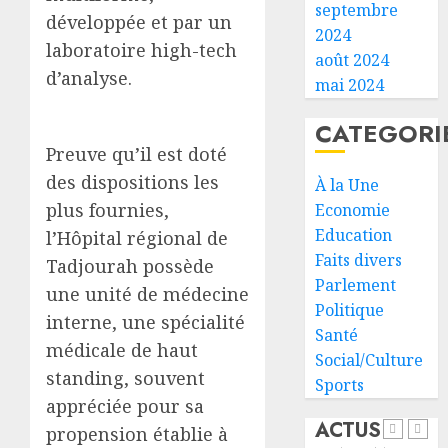
animat
les
septembre
développée et par un
dans
7
2024
les
premie
laboratoire high-tech
août 2024
CDC
kilomè
d’analyse.
mai 2024
d’Engu
de
4
et
la
CATEGORI
d’Ali-
nouvel
Preuve qu’il est doté
Meiga
route
Le
Djibout
des dispositions les
Présid
À la Une
05/08/20
Arta
Ismaïl
plus fournies,
Economie
0
ouvert
Omar
Education
l’Hôpital régional de
à
Guelle
5
Faits divers
Tadjourah possède
la
adress
Parlement
circula
ses
une unité de médecine
Politique
condol
la
interne, une spécialité
05/08/20
Santé
au
vigilan
médicale de haut
0
Premie
reste
Social/Culture
standing, souvent
minist
de
Sports
éthiop
mise
appréciée pour sa
1
après
face
ACTUS
propension établie à
le
aux