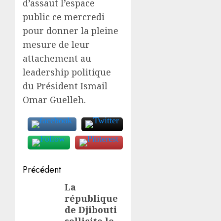
d’assaut l’espace
public ce mercredi
pour donner la pleine
mesure de leur
attachement au
leadership politique
du Président Ismail
Omar Guelleh.
Navigation
Précédent
d’article
La
Article
république
précédent:
de Djibouti