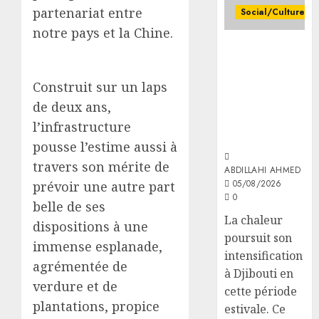
05/08/20
partenariat entre
capaci
Social/Culture
05/08/20
0
des
notre pays et la Chine.
0
leader
la vigilance
le
commu
reste de mise
minist
pour
face aux
de
Construit sur un laps
promou
risques liés
la
de deux ans,
la
aux
Jeunes
3
cohési
températures
lance
l’infrastructure
sociale
élevées
les
pousse l’estime aussi à
animat
les
05/08/20
travers son mérite de
dans
ABDILLAHI AHMED
7
05/08/2026
0
prévoir une autre part
les
premie
0
CDC
kilomè
belle de ses
d’Engu
de
La chaleur
4
dispositions à une
et
la
poursuit son
immense esplanade,
d’Ali-
nouvel
intensification
Meiga
agrémentée de
route
Le
à Djibouti en
Djibout
Présid
verdure et de
05/08/20
cette période
Arta
Ismaïl
plantations, propice
estivale. Ce
0
ouvert
Omar