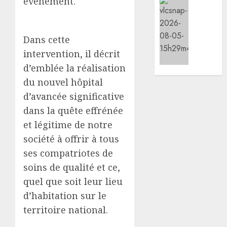
évènement.
les
Social/Cu
animat
les
05/08/20
dans
7
les
premie
Dans cette
0
CDC
kilomè
intervention, il décrit
d’Engu
de
d’emblée la réalisation
et
la
d’Ali-
nouvel
du nouvel hôpital
Meiga
route
d’avancée significative
Djibout
dans la quête effrénée
05/08/20
Arta
et légitime de notre
ouvert
0
à
société à offrir à tous
la
ses compatriotes de
circula
soins de qualité et ce,
quel que soit leur lieu
05/08/20
d’habitation sur le
0
territoire national.