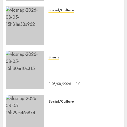
Social/Culture
l’IGAD et l’ONARS renforcent
les capacités des leaders
communautaires pour
promouvoir la cohésion
sociale
05/08/2026
0
Sports
le ministère de la Jeunesse
lance les animations dans les
CDC d’Enguella et d’Ali-Meigag
05/08/2026
0
Social/Culture
les 7 premiers kilomètres de la
nouvelle route Djibouti–Arta
ouverts à la circulation