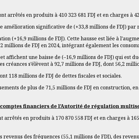
nt arrêtés en produits à 410 323 681 FDJ et en charges à 42
ne amélioration significative de (+33,8 millions de FDJ) par 
on (+16,9 millions de FDJ). Cette hausse est liée à l’augmen
,2 millions de FDJ en 2024, intégrant également les consomm
 et affichent une baisse de (–16,9 millions de FDJ) qui est d
Les créances s’élèvent à 92,7 millions de FDJ, dont 56,2 mil
nt 118 millions de FDJ de dettes fiscales et sociales.
ements de plus de 71,5 millions de FDJ en construction, en i
comptes financiers de l’Autorité de régulation multise
t arrêtés en produits à 170 870 558 FDJ et en charges à 16
revenus des fréquences (55,1 millions de FDJ), des revenus i