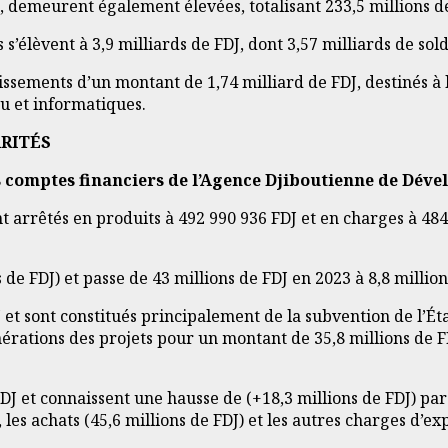
J, demeurent également élevées, totalisant 233,5 millions d
s s’élèvent à 3,9 milliards de FDJ, dont 3,57 milliards de sol
stissements d’un montant de 1,74 milliard de FDJ, destinés à l
u et informatiques.
ARITÉS
 comptes financiers de l’Agence Djiboutienne de Dével
t arrêtés en produits à 492 990 936 FDJ et en charges à 484
s de FDJ) et passe de 43 millions de FDJ en 2023 à 8,8 millio
DJ et sont constitués principalement de la subvention de l’É
rations des projets pour un montant de 35,8 millions de FD
 FDJ et connaissent une hausse de (+18,3 millions de FDJ) pa
 les achats (45,6 millions de FDJ) et les autres charges d’exp