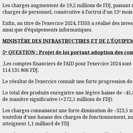
Les charges augmentent de 19,2 millions de FDJ, passant d
charges de personnel, consécutive à l’octroi d’un 13ᵉ mois
Enfin, au titre de l’exercice 2024, l’ISSS a réalisé des inv
ainsi que d’équipements informatiques.
MINISTÈRE DES INFRASTRUCTIRES ET DE L’ÉQUIP
5ᵉ QUESTION : Projet de loi portant adoption des com
Les comptes financiers de l’AID pour l’exercice 2024 sont 
114 135 806 FDJ.
Le résultat de l’exercice connaît une forte progression de 2
Le total des produits enregistre une légère baisse de –45,
de manière significative (+272,5 millions de FDJ).
Les charges connaissent une forte diminution de –323,5 mil
toutefois d’une hausse des charges de fonctionnement, nota
atteignent 1,1 milliard de FDJ.