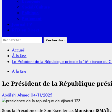
Economie
Social/Culture
Politique
Parlement
Journal TV
RTD en Direct
Rechercher :
Accueil
À la Une
Le Président de la République préside la 16ᵉ séance du Co
À la Une
Le Président de la République prési
Abdillahi Ahmed
04/11/2025
Sous la Présidence de Son Excellence,
Monsieur ISMAÏ