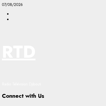
Aller
07/08/2026
au
Facebook
contenu
YouTube
RTD
Radio Télévision Djibouti
Connect with Us