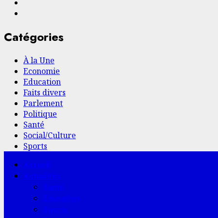
Facebook
YouTube
Catégories
À la Une
Economie
Education
Faits divers
Parlement
Politique
Santé
Social/Culture
Sports
Menu
Accueil
principal
Actualités
Santé
Education
Sports