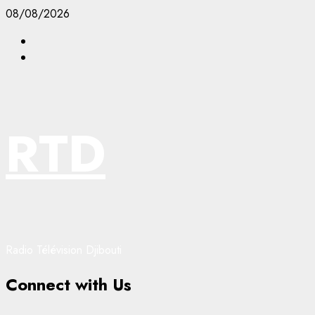
Aller
08/08/2026
au
Facebook
contenu
YouTube
RTD
Radio Télévision Djibouti
Connect with Us