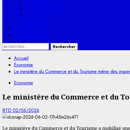
Economie
Social/Culture
Politique
Parlement
Journal TV
RTD en Direct
Rechercher :
Accueil
Economie
Le ministère du Commerce et du Tourisme mène des inspe
Economie
Le ministère du Commerce et du T
RTD
02/06/2026
Le ministère du Commerce et du Tourisme a mobilisé une 