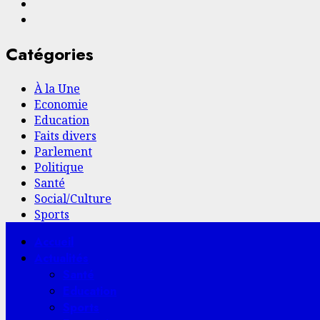
Facebook
YouTube
Catégories
À la Une
Economie
Education
Faits divers
Parlement
Politique
Santé
Social/Culture
Sports
Menu
Accueil
principal
Actualités
Santé
Education
Sports