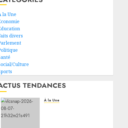
À la Une
Economie
Education
aits divers
Parlement
Politique
Santé
Social/Culture
Sports
ACTUS TENDANCES
À la Une
Message de félicitation du
Président de la République
à son homologue de Côte
d’Ivoire