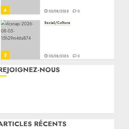
Meigag
4
05/08/2026
0
Social/Culture
les 7 premiers kilomètres
de la nouvelle route
Djibouti–Arta ouverts à la
circulation
5
05/08/2026
0
REJOIGNEZ-NOUS
Facebook
YouTube
ARTICLES RÉCENTS