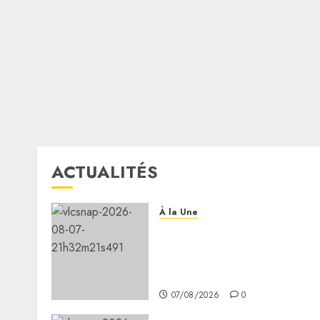
ACTUALITÉS
À la Une
Message de félicitation du
Président de la République
à son homologue de Côte
d’Ivoire
07/08/2026
0