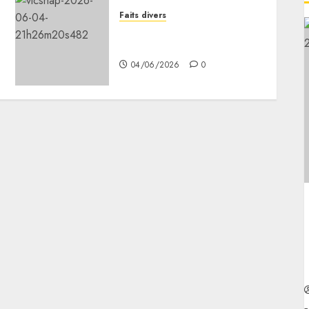
Faits divers
Un accident spectaculaire
sur la RN3
04/06/2026
0