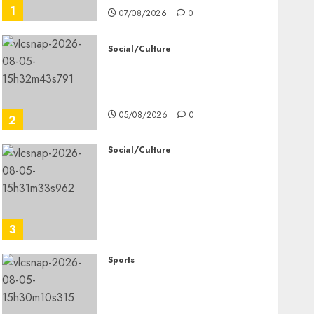
1
07/08/2026
0
Social/Culture
la vigilance reste de mise
face aux risques liés aux
températures élevées
05/08/2026
0
2
Social/Culture
l’IGAD et l’ONARS
renforcent les capacités
des leaders
communautaires pour
3
promouvoir la cohésion
sociale
Sports
05/08/2026
0
le ministère de la Jeunesse
lance les animations dans
les CDC d’Enguella et d’Ali-