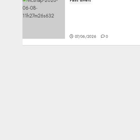
Faits divers
Les Forces armées
Djiboutiennes célèbrent
leur 49ᵉ anniversaire à Ali-
Sabieh
07/06/2026
0