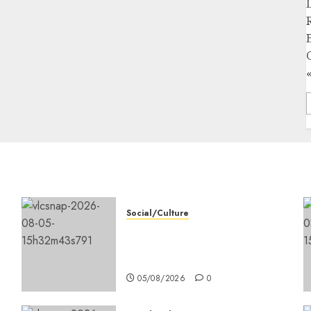
«
Social/Culture
la vigilance reste de mise
face aux risques liés aux
températures élevées
05/08/2026
0