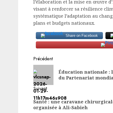
l’élaboration et la mise en œuvre 
visant à renforcer sa résilience cl
systématique l’adaptation au chang
plans et budgets nationaux.
Share on Facebook
Navigation
Précédent
d’article
Article
Éducation nationale : 
précédent:
du Partenariat mondia
Suivant
Article
Santé : une caravane chirurgical
suivant:
organisée à Ali-Sabieh