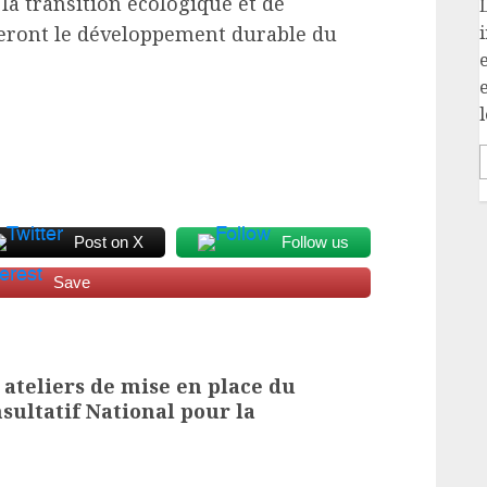
la transition écologique et de
neront le développement durable du
i
l
Post on X
Follow us
Save
 ateliers de mise en place du
ultatif National pour la