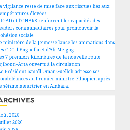
a vigilance reste de mise face aux risques liés aux
températures élevées
l’IGAD et l’ONARS renforcent les capacités des
leaders communautaires pour promouvoir la
cohésion sociale
le ministère de la Jeunesse lance les animations dans
les CDC d’Enguella et d’Ali-Meigag
les 7 premiers kilomètres de la nouvelle route
Djibouti–Arta ouverts à la circulation
Le Président Ismaïl Omar Guelleh adresse ses
condoléances au Premier ministre éthiopien après
le séisme meurtrier en Amhara.
ARCHIVES
août 2026
uillet 2026
juin 2026