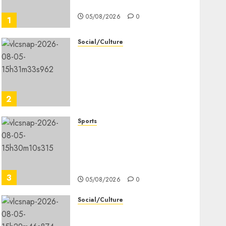
températures élevées
05/08/2026
0
1
Social/Culture
l’IGAD et l’ONARS
renforcent les capacités
des leaders
communautaires pour
2
promouvoir la cohésion
sociale
Sports
05/08/2026
0
le ministère de la Jeunesse
lance les animations dans
les CDC d’Enguella et d’Ali-
Meigag
3
05/08/2026
0
Social/Culture
les 7 premiers kilomètres
de la nouvelle route