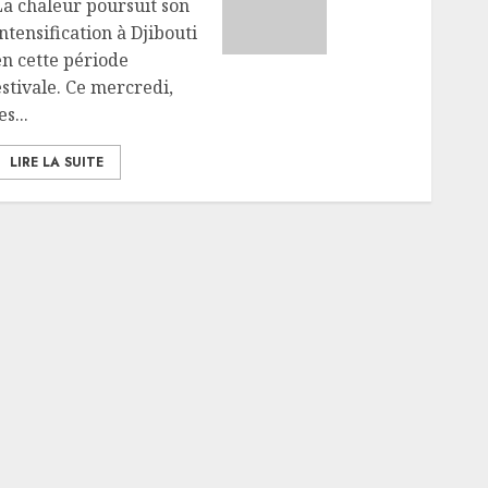
La chaleur poursuit son
d’Enguella
de la
ntensification à Djibouti
et
nouvelle
en cette période
d’Ali-
route
Meigag
Djibouti–
estivale. Ce mercredi,
Arta
es...
05/08/2026
ouverts
0
à la
LIRE LA SUITE
circulation
05/08/2026
0