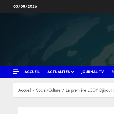
Aller
05/08/2026
au
contenu
ACCUEIL
ACTUALITÉS
JOURNAL TV
R
Accueil
Social/Culture
La première LCOY Djibouti 