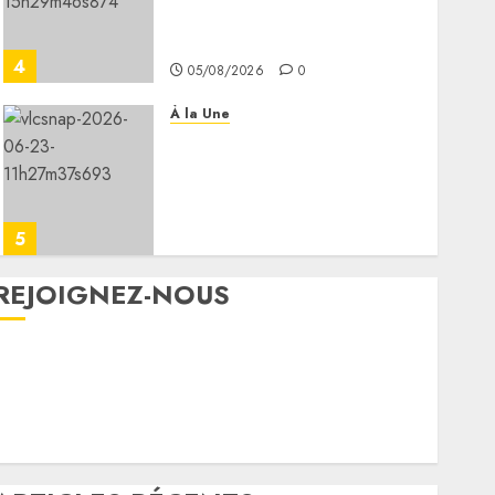
Djibouti–Arta ouverts à la
circulation
4
05/08/2026
0
À la Une
Le Président Ismaïl Omar
Guelleh adresse ses
condoléances au Premier
ministre éthiopien après le
5
séisme meurtrier en
Amhara.
REJOIGNEZ-NOUS
05/08/2026
0
Facebook
YouTube