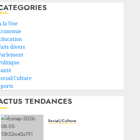
CATEGORIES
À la Une
Economie
Education
aits divers
Parlement
Politique
Santé
Social/Culture
Sports
ACTUS TENDANCES
Social/Culture
la vigilance reste de mise
face aux risques liés aux