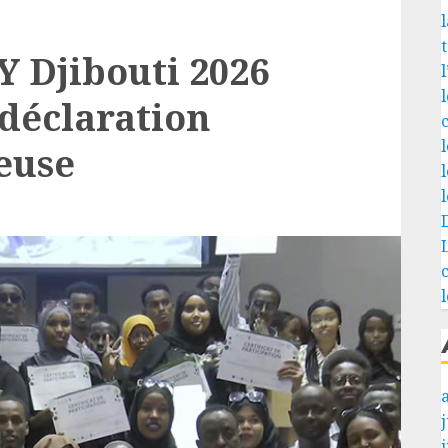
l
 Djibouti 2026
 déclaration
euse
j