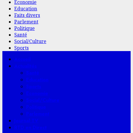
Economie
Education
Faits divers
Parlement
Politique
Santé
Social/Culture
Sports
Menu
Accueil
principal
Actualités
Santé
Education
Sports
Economie
Social/Culture
Politique
Parlement
Journal TV
RTD en Direct