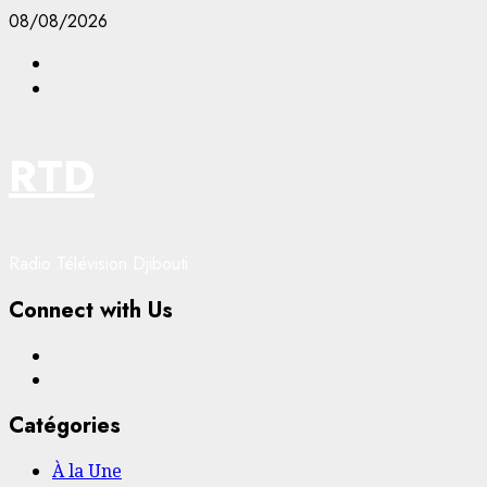
Aller
08/08/2026
au
Facebook
contenu
YouTube
RTD
Radio Télévision Djibouti
Connect with Us
Facebook
YouTube
Catégories
À la Une