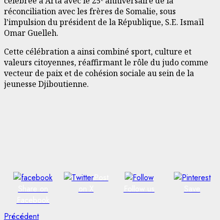
célébrée à Arta avec le 25ᵉ anniversaire de la
réconciliation avec les frères de Somalie, sous
l’impulsion du président de la République, S.E. Ismaïl
Omar Guelleh.
Cette célébration a ainsi combiné sport, culture et
valeurs citoyennes, réaffirmant le rôle du judo comme
vecteur de paix et de cohésion sociale au sein de la
jeunesse Djiboutienne.
Post
Share on
on X
Follow us
Save
Facebook
Navigation
Article
Précédent