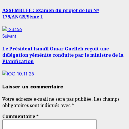
précédent:
d’article
ASSEMBLEE : examen du projet de loi Nᵒ
179/AN/25/9ème L
Article
Suivant
suivant:
Le Président Ismaïl Omar Guelleh reçoit une
délégation yéménite conduite par le ministre de la
Planification
Laisser un commentaire
Votre adresse e-mail ne sera pas publiée.
Les champs
obligatoires sont indiqués avec
*
Commentaire
*