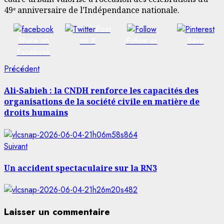
49ᵉ anniversaire de l’Indépendance nationale.
Post
Share on
on X
Follow us
Save
Facebook
Navigation
Article
Précédent
précédent:
d’article
Ali-Sabieh : la CNDH renforce les capacités des
organisations de la société civile en matière de
droits humains
Article
Suivant
suivant:
Un accident spectaculaire sur la RN3
Laisser un commentaire