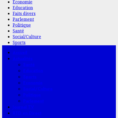
Economie
Education
Faits divers
Parlement
Politique
Santé
Social/Culture
Sports
Menu
Accueil
principal
Actualités
Santé
Education
Sports
Economie
Social/Culture
Politique
Parlement
Journal TV
RTD en Direct