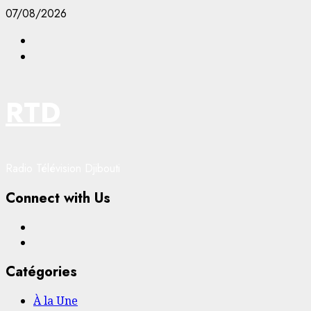
Aller
07/08/2026
au
Facebook
contenu
YouTube
RTD
Radio Télévision Djibouti
Connect with Us
Facebook
YouTube
Catégories
À la Une