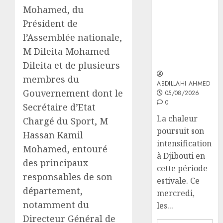
reste de mise
Mohamed, du
face aux
Président de
risques liés
l’Assemblée nationale,
aux
M Dileita Mohamed
températures
élevées
Dileita et de plusieurs
membres du
ABDILLAHI AHMED
Gouvernement dont le
05/08/2026
0
Secrétaire d’Etat
La chaleur
Chargé du Sport, M
poursuit son
Hassan Kamil
intensification
Mohamed, entouré
à Djibouti en
des principaux
cette période
responsables de son
estivale. Ce
département,
mercredi,
notamment du
les...
Directeur Général de