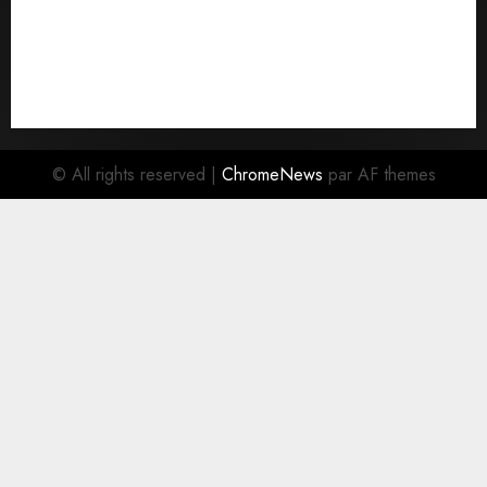
Economie
Education
Faits divers
Parlement
Politique
Santé
Social/Culture
Sports
À la Une
© All rights reserved
|
ChromeNews
par AF themes