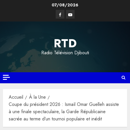
Aller
07/08/2026
au
Facebook
YouTube
contenu
RTD
Radio Télévision Djibouti
Accueil
À la Une
Coupe du président 2026 : Ismaïl Omar Guelleh assiste
à une finale spectaculaire, la Garde Républicaine
sacrée au terme d’un tournoi populaire et inédit