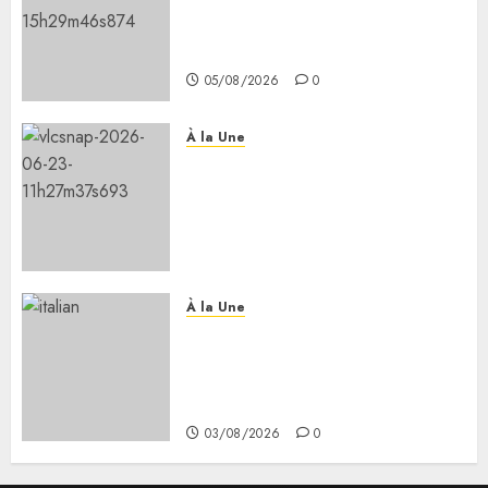
les 7 premiers kilomètres de la
nouvelle route Djibouti–Arta
ouverts à la circulation
05/08/2026
0
À la Une
Le Président Ismaïl Omar
Guelleh adresse ses
condoléances au Premier
ministre éthiopien après le
séisme meurtrier en Amhara.
05/08/2026
0
À la Une
Le président reçoit la ministre
italienne de l’université et de
la recherche Mme Anna Marla
Bernini.
03/08/2026
0