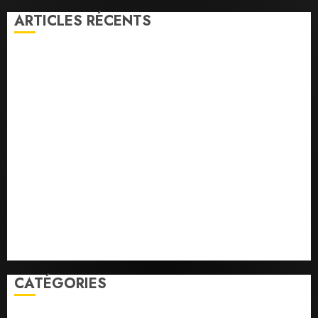
ARTICLES RÉCENTS
la vigilance reste de mise face aux risques liés aux
températures élevées
l’IGAD et l’ONARS renforcent les capacités des
leaders communautaires pour promouvoir la
cohésion sociale
le ministère de la Jeunesse lance les animations dans
les CDC d’Enguella et d’Ali-Meigag
les 7 premiers kilomètres de la nouvelle route
Djibouti–Arta ouverts à la circulation
Le Président Ismaïl Omar Guelleh adresse ses
condoléances au Premier ministre éthiopien après le
séisme meurtrier en Amhara.
CATÉGORIES