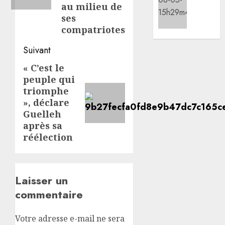
0
au milieu de
CDC
kilomè
ses
d’Engu
de
compatriotes
et
la
d’Ali-
nouvel
Suivant
Meiga
route
Djibout
« C’est le
Article
05/08/20
Arta
peuple qui
suivant:
ouvert
triomphe
0
à
», déclare
la
Guelleh
circula
après sa
réélection
05/08/20
0
Laisser un
commentaire
Votre adresse e-mail ne sera