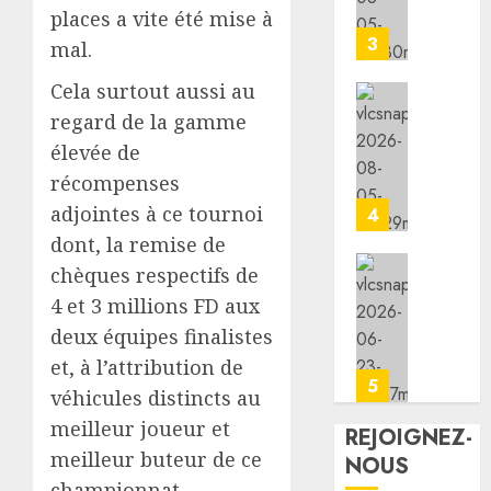
promou
la
places a vite été mise à
la
Jeunes
3
mal.
cohési
lance
sociale
les
Cela surtout aussi au
animat
les
regard de la gamme
05/08/20
dans
7
élevée de
les
premie
0
récompenses
CDC
kilomè
d’Engu
de
adjointes à ce tournoi
4
et
la
dont, la remise de
d’Ali-
nouvel
chèques respectifs de
Meiga
route
Le
4 et 3 millions FD aux
Djibout
Présid
05/08/20
Arta
Ismaïl
deux équipes finalistes
ouvert
Omar
et, à l’attribution de
0
à
Guelle
5
véhicules distincts au
la
adress
meilleur joueur et
circula
ses
REJOIGNEZ-
condol
meilleur buteur de ce
NOUS
05/08/20
au
championnat.