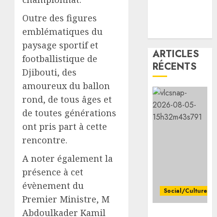
Premie
0
minist
Outre des figures
éthiop
emblématiques du
après
paysage sportif et
le
ARTICLES
footballistique de
séisme
RÉCENTS
meurtr
Djibouti, des
en
amoureux du ballon
Amhar
rond, de tous âges et
de toutes générations
05/08/20
ont pris part à cette
0
rencontre.
A noter également la
présence à cet
évènement du
Social/Culture
Premier Ministre, M
Abdoulkader Kamil
la vigilance