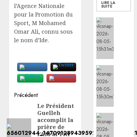
LIRE LA
l’Agence Nationale
SUITE
pour la Promotion du
Social/Cu
Sport, M Mohamed
l’IGAD
Omar Ali, connu sous
et
le nom d’Ide.
l’ONAR
renfor
les
capaci
des
Sports
leader
le
commun
minist
pour
de
Navigation
Précédent
promou
la
la
Jeunes
d’article
Le Président
Article
cohési
lance
Guelleh
précédent:
sociale
les
Social/Cu
accomplit la
animat
les
prière de
05/08/20
dans
7
l’Aïd al-Fitr
les
premie