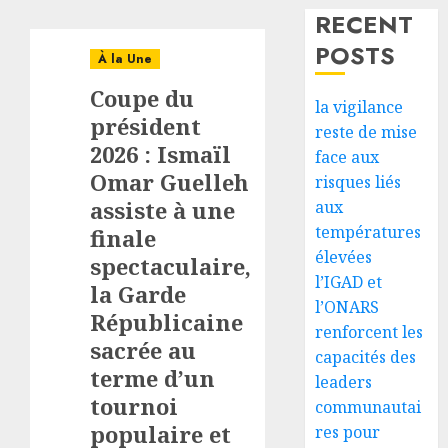
RECENT
POSTS
À la Une
Coupe du
la vigilance
président
reste de mise
2026 : Ismaïl
face aux
Omar Guelleh
risques liés
assiste à une
aux
températures
finale
élevées
spectaculaire,
l’IGAD et
la Garde
l’ONARS
Républicaine
renforcent les
sacrée au
capacités des
terme d’un
leaders
tournoi
communautai
populaire et
res pour