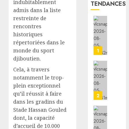
indubitablement
TENDANCES
admis dans la liste
restreinte de
la
rencontres
vigilan
historiques
reste
répertoriées dans le
de
mise
monde du sport
1
face
djiboutien.
aux
risque
Cela, à travers
l’IGAD
liés
et
notamment le trop-
aux
l’ONAR
plein exceptionnel
tempér
renfor
qu’il réussit à faire
élevées
les
2
capaci
dans les gradins du
05/08/20
des
Stade Hassan Gouled
leader
le
0
dont, la capacité
commun
minist
d’accueil de 10.000
pour
de