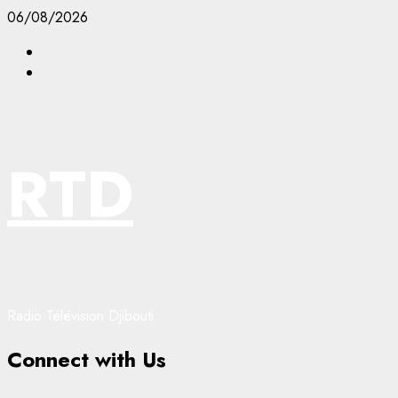
Aller
06/08/2026
au
Facebook
contenu
YouTube
RTD
Radio Télévision Djibouti
Connect with Us