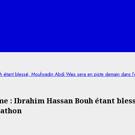
h étant blessé, Mouhyadin Abdi Wais sera en piste demain dans l
e : Ibrahim Hassan Bouh étant bles
rathon