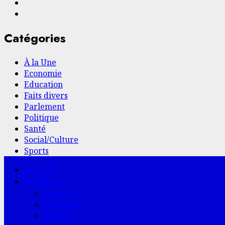
Facebook
YouTube
Catégories
À la Une
Economie
Education
Faits divers
Parlement
Politique
Santé
Social/Culture
Sports
Menu
Accueil
principal
Actualités
Santé
Education
Sports