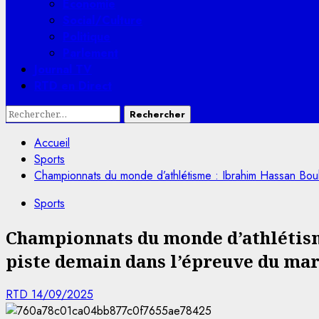
Economie
Social/Culture
Politique
Parlement
Journal TV
RTD en Direct
Rechercher :
Accueil
Sports
Championnats du monde d’athlétisme : Ibrahim Hassan Bou
Sports
Championnats du monde d’athlétism
piste demain dans l’épreuve du ma
RTD
14/09/2025