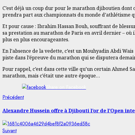
C’est déjà un coup dur pour le marathon djiboutien dont 
prendra part aux championnats du monde d’athlétisme qui
Et pour cause : Ibrahim Hassan Bouh, souffrant de blessure
sa prestation au marathon de Paris en avril dernier – où 
plus en plus encourageantes.
En l’absence de la vedette, c’est un Mouhyadin Abdi Wais
piste dans l’épreuve du marathon qui se disputera demain
Pour rappel, c’est dans cette ville qu’un certain Ahmed 
marathon, mais c’était une autre époque…
Share on Facebook
Navigation
Article
Précédent
précédent:
d’article
Alexandre Hussein offre à Djibouti l’or de l’Open int
Article
Suivant