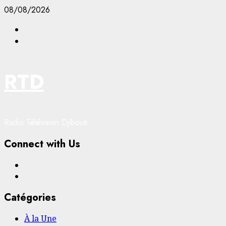
Aller
08/08/2026
au
Facebook
contenu
YouTube
RTD
Radio Télévision Djibouti
Connect with Us
Facebook
YouTube
Catégories
À la Une