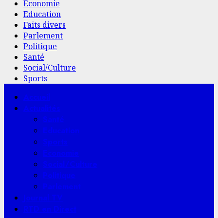
Economie
Education
Faits divers
Parlement
Politique
Santé
Social/Culture
Sports
Menu
Accueil
principal
Actualités
Santé
Education
Sports
Economie
Social/Culture
Politique
Parlement
Journal TV
RTD en Direct