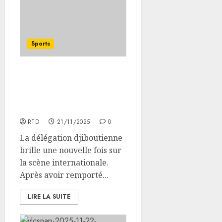
Sports
Mohamed Ismail offre l’or
à Djibouti aux 6ᵉ Jeux de
la Solidarité Islamique à
Riyad
RTD
21/11/2025
0
La délégation djiboutienne
brille une nouvelle fois sur
la scène internationale.
Après avoir remporté...
LIRE LA SUITE