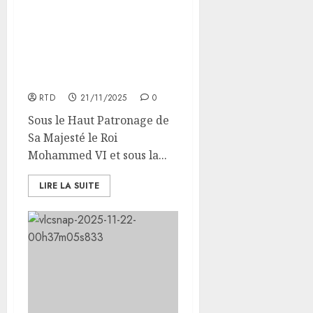
Forum du Parlement de
l’Enfant Africain : La
Jeunesse au Cœur du
Développement du
Continent
RTD
21/11/2025
0
Sous le Haut Patronage de
Sa Majesté le Roi
Mohammed VI et sous la...
LIRE LA SUITE