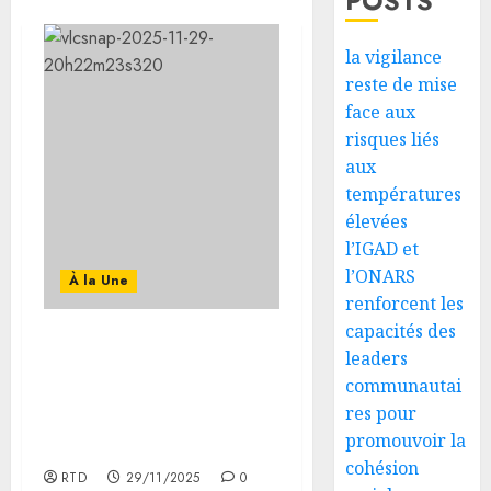
POSTS
la vigilance
reste de mise
face aux
risques liés
aux
températures
élevées
l’IGAD et
l’ONARS
À la Une
renforcent les
capacités des
Le FRUD tient son 6ᵉ
leaders
congrès extraordinaire
communautai
au Palais du Peuple dans
res pour
une démonstration de
promouvoir la
force et d’unité
cohésion
RTD
29/11/2025
0