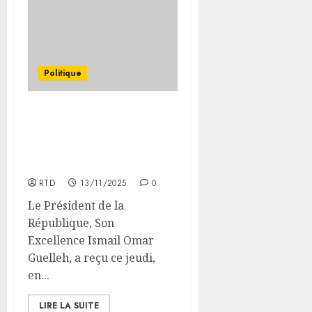
Politique
Le Président Guelleh
reçoit le Ministre
rwandais des Affaires
étrangères
RTD
13/11/2025
0
Le Président de la
République, Son
Excellence Ismail Omar
Guelleh, a reçu ce jeudi,
en...
LIRE LA SUITE