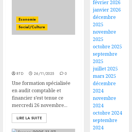
février 2026
janvier 2026
décembre
Economie
2025
Social/Culture
novembre
2025
le
octobre 2025
La comptabilité publique
minist
co-organise une
septembre
de
formation spécialisée en
2025
la
audit comptable
juillet 2025
Jeunes
3
RTD
26/11/2025
0
lance
mars 2025
les
Une formation spécialisée
décembre
animat
les
en audit comptable et
2024
dans
7
financier s’est tenue ce
novembre
les
premie
mercredi 26 novembre...
2024
CDC
kilomè
octobre 2024
d’Engu
de
4
LIRE LA SUITE
septembre
et
la
d’Ali-
2024
nouvel