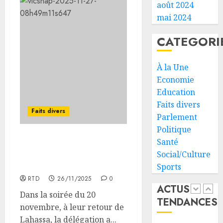
Meiga
route
Le
août 2024
Djibout
Présid
mai 2024
05/08/20
Arta
Ismaïl
ouvert
0
Omar
CATEGORI
à
Guelle
5
la
adress
À la Une
circula
ses
Economie
condol
la
05/08/20
Education
au
vigilan
Premie
0
reste
Faits divers
Faits divers
minist
de
Parlement
éthiop
mise
1
Politique
après
face
Santé
MENFOP : célébration de
le
aux
Social/Culture
la Journée mondiale de
séisme
risque
l’IGAD
l’enfant à Obock
Sports
meurtr
liés
et
RTD
26/11/2025
0
en
aux
l’ONAR
ACTUS
Amhar
tempér
renfor
Dans la soirée du 20
TENDANCES
élevées
les
2
novembre, à leur retour de
05/08/20
capaci
Lahassa, la délégation a...
05/08/20