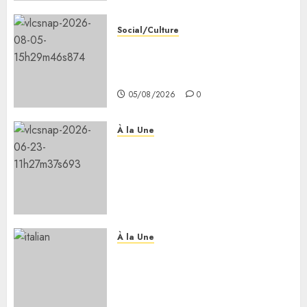
Social/Culture
les 7 premiers kilomètres de la
nouvelle route Djibouti–Arta
ouverts à la circulation
05/08/2026
0
À la Une
Le Président Ismaïl Omar
Guelleh adresse ses
condoléances au Premier
ministre éthiopien après le
séisme meurtrier en Amhara.
05/08/2026
0
À la Une
Le président reçoit la ministre
italienne de l’université et de
la recherche Mme Anna Marla
Bernini.