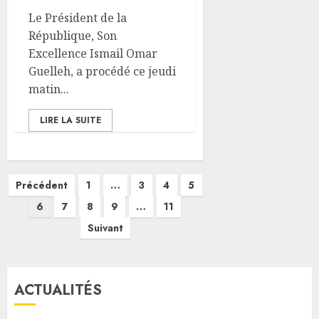
Le Président de la
République, Son
Excellence Ismail Omar
Guelleh, a procédé ce jeudi
matin...
LIRE LA SUITE
Pagination
Précédent
1
…
3
4
5
des
6
7
8
9
…
11
publications
Suivant
ACTUALITÉS