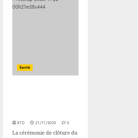
Santé
Clôture du Forum
Africain sur la Chaîne
d’Approvisionnement des
Produits de Santé à
Djibouti
RTD
21/11/2025
0
La cérémonie de clôture du