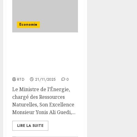
Economie
Mission du Ministre de
l’Énergie en Inde : Vers la
Construction d’une Usine
de Production de Fûts à
Djibouti
RTD
21/11/2025
0
Le Ministre de l’Énergie,
chargé des Ressources
Naturelles, Son Excellence
Monsieur Yonis Ali Guedi,...
LIRE LA SUITE