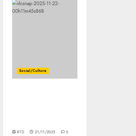
Social/Culture
Journée de Cohésion
Nationale au Camp
Cheick Osman :
Fraternité et Unité au
Cœur des Forces
Djiboutiennes
RTD
21/11/2025
0