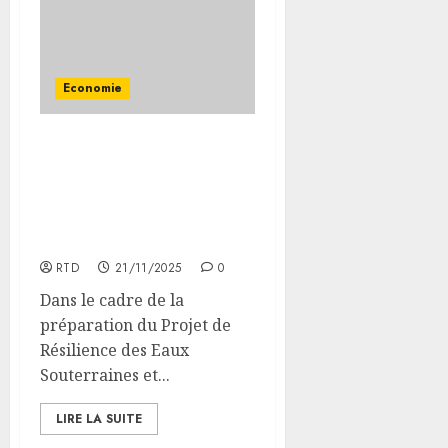
Economie
DJIRESA Phase II : Atelier
de consultations
publiques à Ali-Sabieh
pour renforcer la
résilience hydrique
RTD
21/11/2025
0
Dans le cadre de la
préparation du Projet de
Résilience des Eaux
Souterraines et...
LIRE LA SUITE