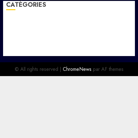
CATÉGORIES
Economie
Education
Faits divers
Parlement
Politique
Santé
Social/Culture
Sports
À la Une
© All rights reserved
|
ChromeNews
par AF themes