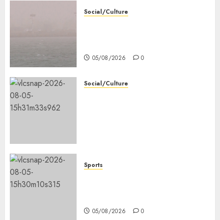
Social/Culture
la vigilance reste de mise face
aux risques liés aux
températures élevées
05/08/2026
0
Social/Culture
l’IGAD et l’ONARS renforcent
les capacités des leaders
communautaires pour
promouvoir la cohésion
sociale
05/08/2026
0
Sports
le ministère de la Jeunesse
lance les animations dans les
CDC d’Enguella et d’Ali-Meigag
05/08/2026
0