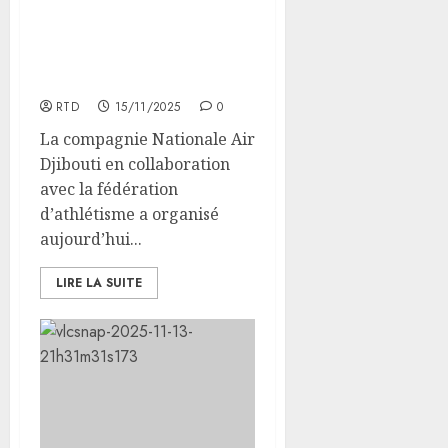
À Djibouti, la 6e édition
du 10 km réunit neuf
pays et sacre de
nouveaux champions
RTD
15/11/2025
0
La compagnie Nationale Air
Djibouti en collaboration
avec la fédération
d’athlétisme a organisé
aujourd’hui...
LIRE LA SUITE