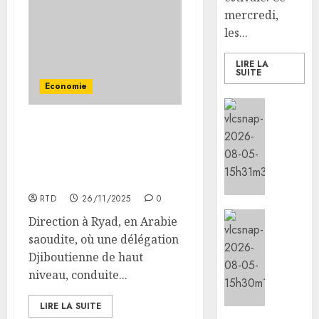
éthiop
mercredi,
après
les...
le
séisme
LIRE LA
SUITE
meurtr
Economie
en
Social/Cu
Amhar
l’IGAD
Le ministre des Finances
05/08/20
et
rencontre le président du
l’ONAR
0
Fond Saoudien de
renfor
Développement
les
RTD
26/11/2025
0
capaci
des
Sports
Direction à Ryad, en Arabie
leader
le
saoudite, où une délégation
commun
minist
Djiboutienne de haut
pour
de
niveau, conduite...
promou
la
la
Jeunes
LIRE LA SUITE
cohési
lance