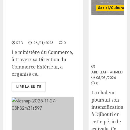
Jeunes
3
cohési
lance
Social/Culture
Le ministère du
sociale
les
Commerce organise une
animat
les
la vigilance
table ronde dédiée à la
05/08/20
dans
7
reste de mise
mise en œuvre des
les
0
premie
face aux
réformes
CDC
kilomè
risques liés
RTD
26/11/2025
0
d’Engu
de
aux
4
et
la
Le ministère du Commerce,
températures
d’Ali-
nouvel
à travers sa Direction du
élevées
Meiga
route
Le
Commerce Extérieur, a
Djibout
Présid
ABDILLAHI AHMED
organisé ce...
05/08/20
Arta
Ismaïl
05/08/2026
0
ouvert
0
Omar
LIRE LA SUITE
à
Guelle
5
La chaleur
la
adress
poursuit son
circula
ses
intensification
condol
05/08/20
à Djibouti en
au
cette période
Premie
0
estivale. Ce
minist