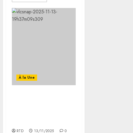
À la Une
Le Président Guelleh
procède à l’inauguration
de l’Académie
d’Excellence de Football
de Djibouti
RTD
13/11/2025
0