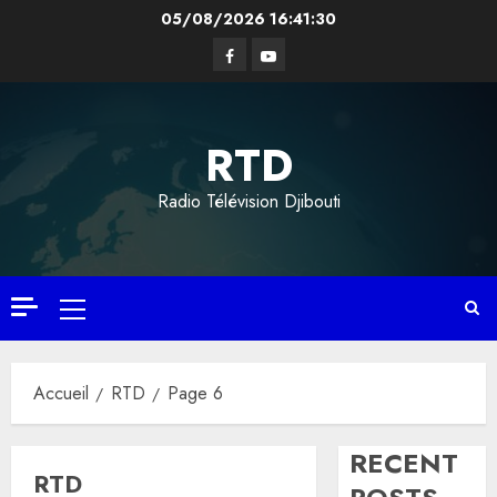
Aller
05/08/2026
16:41:31
au
Facebook
YouTube
contenu
RTD
Radio Télévision Djibouti
Menu
principal
Accueil
RTD
Page 6
RECENT
RTD