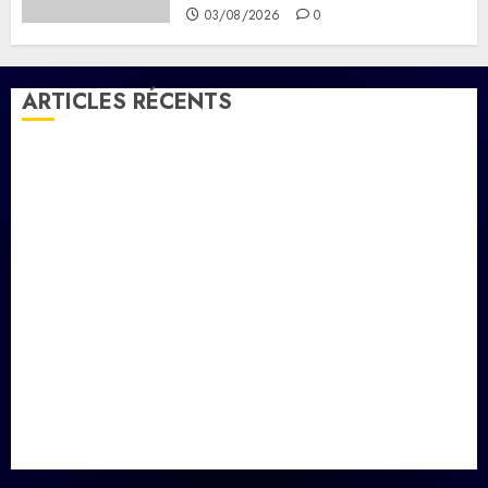
03/08/2026
0
ARTICLES RÉCENTS
la vigilance reste de mise face aux risques liés aux
températures élevées
l’IGAD et l’ONARS renforcent les capacités des
leaders communautaires pour promouvoir la
cohésion sociale
le ministère de la Jeunesse lance les animations dans
les CDC d’Enguella et d’Ali-Meigag
les 7 premiers kilomètres de la nouvelle route
Djibouti–Arta ouverts à la circulation
Le Président Ismaïl Omar Guelleh adresse ses
condoléances au Premier ministre éthiopien après le
séisme meurtrier en Amhara.