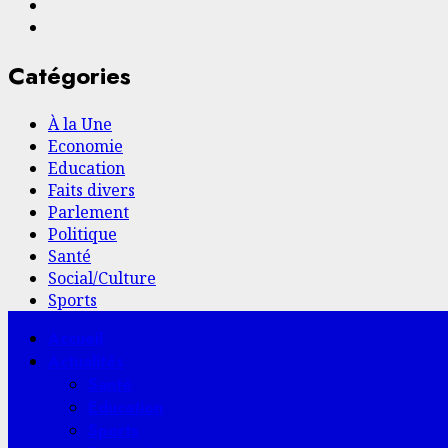
Facebook
YouTube
Catégories
À la Une
Economie
Education
Faits divers
Parlement
Politique
Santé
Social/Culture
Sports
Menu
Accueil
principal
Actualités
Santé
Education
Sports