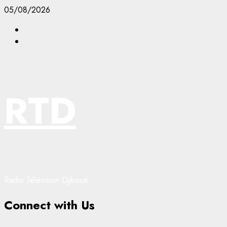
Aller
05/08/2026
au
Facebook
contenu
YouTube
RTD
Radio Télévision Djibouti
Connect with Us