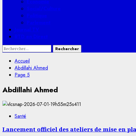
Economie
Social/Culture
Politique
Parlement
Journal TV
RTD en Direct
Rechercher :
Accueil
Abdillahi Ahmed
Page 5
Abdillahi Ahmed
Santé
Lancement officiel des ateliers de mise en p