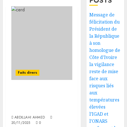
POSTS
Message de
félicitation du
Président de
la République
à son
homologue de
Côte d’Ivoire
la vigilance
reste de mise
Faits divers
face aux
risques liés
L’Institut des Sciences de
aux
la Vie du CERD organise
températures
une conférence
élevées
scientifique
l’IGAD et
ABDILLAHI AHMED
l’ONARS
20/11/2025
0