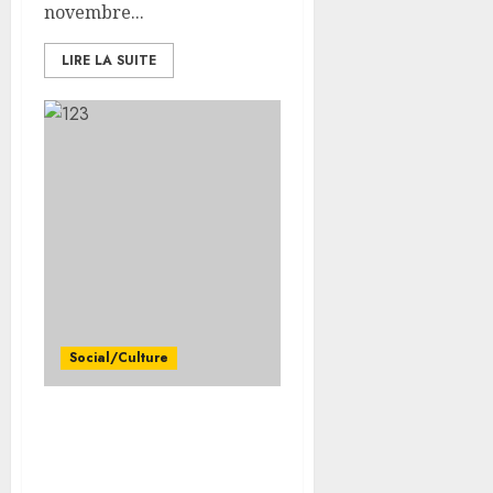
novembre...
LIRE LA SUITE
Social/Culture
Le M/V Africa Sun remis à
l’eau après de travaux
intensifs