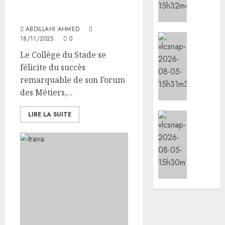
de
Forum des Métiers au
mise
Collège du Stade
face
ABDILLAHI AHMED
aux
Social/Cu
18/11/2025
0
risque
l’IGAD
Le Collège du Stade se
liés
et
félicite du succès
aux
l’ONAR
remarquable de son Forum
tempér
renfor
élevées
des Métiers,...
les
capaci
05/08/20
des
LIRE LA SUITE
Sports
leader
le
0
commun
minist
pour
de
promou
la
la
Jeunes
cohési
lance
sociale
les
animat
05/08/20
dans