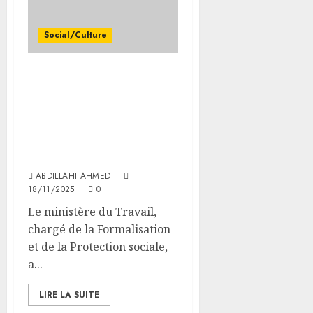
les
0
CDC
d’Engu
Social/Culture
et
d’Ali-
Meiga
Le ministère du Travail
organise un atelier
05/08/20
d’élaboration de la
Stratégie nationale de
0
migration de la main-
d’œuvre
ABDILLAHI AHMED
18/11/2025
0
Le ministère du Travail,
chargé de la Formalisation
et de la Protection sociale,
a...
LIRE LA SUITE