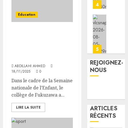
la
Jeunes
4
cohési
lance
Education
sociale
les
animat
les
05/08/20
dans
7
Le collège de Fukuzawa
les
premie
0
organise une séance de
CDC
kilomè
sensibilisation pour la
d’Engu
de
5
lutte contre le
et
la
harcèlement sexuel
d’Ali-
nouvel
REJOIGNEZ-
Meiga
ABDILLAHI AHMED
route
NOUS
18/11/2025
0
Djibout
05/08/20
Arta
Dans le cadre de la Semaine
ouvert
nationale de l’Enfant, le
0
à
collège de Fukuzawa a...
la
circula
ARTICLES
LIRE LA SUITE
RÉCENTS
05/08/20
0