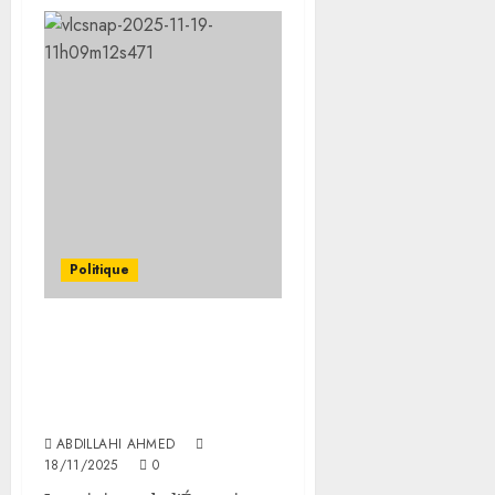
Politique
Le ministre de l’Énergie
participe aux travaux de
la 17ᵉ édition annuelle du
Salon minier
ABDILLAHI AHMED
18/11/2025
0