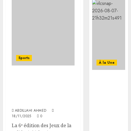
Sports
À la Une
Message de
Nouvelle performance
félicitation
remarquable pour
du Président
Djibouti aux Jeux de la
de la
Solidarité Islamique de
République à
Riyad
son
ABDILLAHI AHMED
homologue
18/11/2025
0
de Côte
La 6ᵉ édition des Jeux de la
d’Ivoire