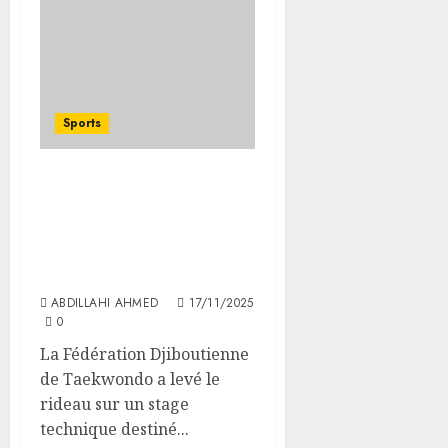
Sports
La Fédération
Djiboutienne de
Taekwondo organise un
stage technique pour des
entraîneurs
ABDILLAHI AHMED
17/11/2025
0
La Fédération Djiboutienne
de Taekwondo a levé le
rideau sur un stage
technique destiné...