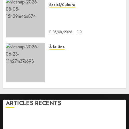
Social/Culture
les 7 premiers kilomètres de la
nouvelle route Djibouti–Arta
ouverts à la circulation
05/08/2026
0
À la Une
Le Président Ismaïl Omar
Guelleh adresse ses
condoléances au Premier
ministre éthiopien après le
séisme meurtrier en Amhara.
05/08/2026
0
ARTICLES RÉCENTS
Message de félicitation du Président de la
République à son homologue de Côte d’Ivoire