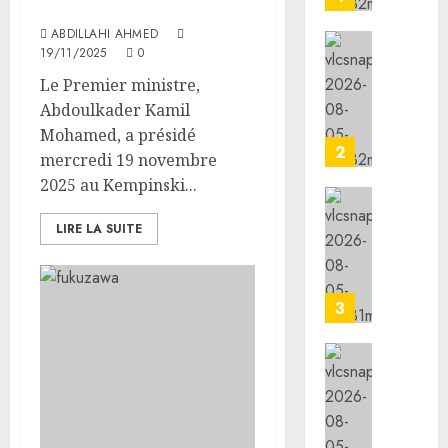
produits de santé
de
ABDILLAHI AHMED
la
19/11/2025
0
Républ
la
à
vigilan
Le Premier ministre,
son
reste
Abdoulkader Kamil
homol
de
Mohamed, a présidé
de
mise
2
mercredi 19 novembre
Côte
face
2025 au Kempinski...
d’Ivoir
aux
risque
l’IGAD
LIRE LA SUITE
07/08/202
liés
et
aux
l’ONAR
0
tempér
renfor
élevées
les
3
capaci
05/08/20
des
leader
le
0
commun
minist
pour
de
promou
la