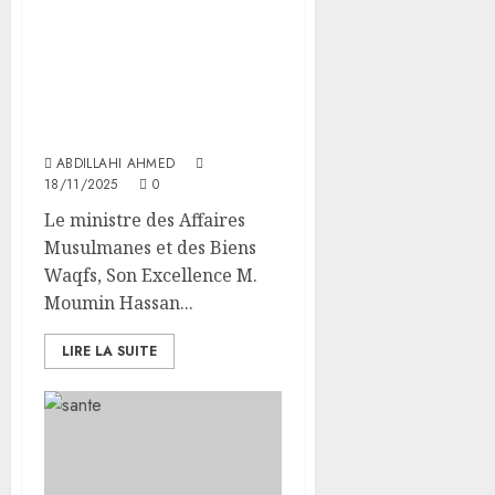
Le ministre des Affaires
Musulmanes participe à
une conférence et
Exposition
Internationale du Hajj
2026
ABDILLAHI AHMED
18/11/2025
0
Le ministre des Affaires
Musulmanes et des Biens
Waqfs, Son Excellence M.
Moumin Hassan...
LIRE LA SUITE