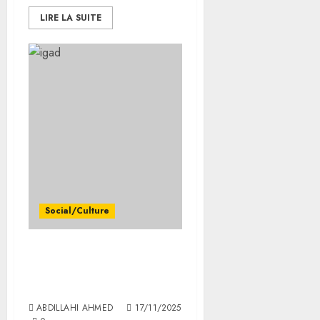
LIRE LA SUITE
Social/Culture
L’IGAD procède au
lancement officiel de son
projet multinational
ABDILLAHI AHMED
17/11/2025