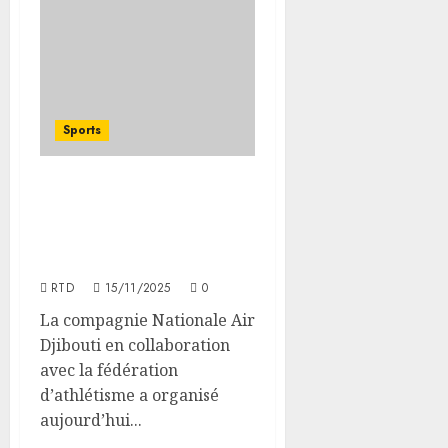
Sports
À Djibouti, la 6e édition
du 10 km réunit neuf
pays et sacre de
nouveaux champions
RTD
15/11/2025
0
La compagnie Nationale Air
Djibouti en collaboration
avec la fédération
d’athlétisme a organisé
aujourd’hui...