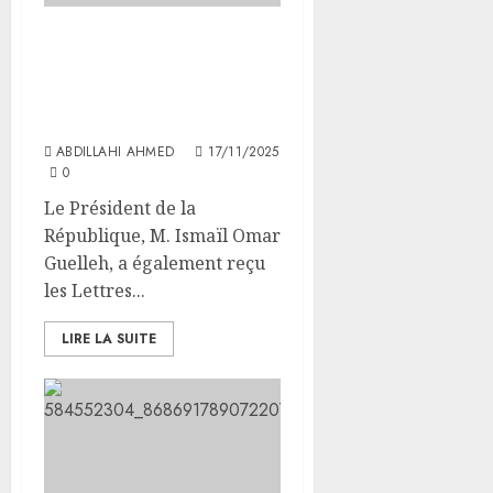
Le chef de l’Etat reçoit les
lettres de créance du
nouvel ambassadeur du
Japon
ABDILLAHI AHMED
17/11/2025
0
Le Président de la
République, M. Ismaïl Omar
Guelleh, a également reçu
les Lettres...
LIRE LA SUITE