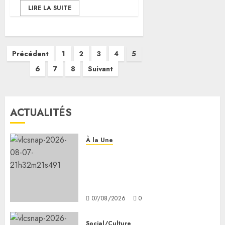
LIRE LA SUITE
Pagination
Précédent
1
2
3
4
5
des
6
7
8
Suivant
publications
ACTUALITÉS
À la Une
Message de félicitation du
Président de la République à
son homologue de Côte
d’Ivoire
07/08/2026
0
Social/Culture