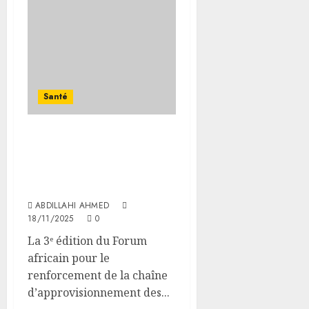
Santé
Santé : inauguration d’un
forum pour
l’approvisionnement des
produits de santé
ABDILLAHI AHMED
18/11/2025
0
La 3ᵉ édition du Forum
africain pour le
renforcement de la chaîne
d’approvisionnement des...