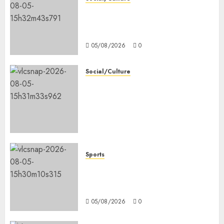
la vigilance reste de mise face
aux risques liés aux
températures élevées
05/08/2026
0
Social/Culture
l’IGAD et l’ONARS renforcent
les capacités des leaders
communautaires pour
promouvoir la cohésion
sociale
05/08/2026
0
Sports
le ministère de la Jeunesse
lance les animations dans les
CDC d’Enguella et d’Ali-Meigag
05/08/2026
0