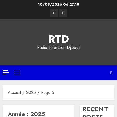
Aller
10/08/2026
06:27:19
au
Facebook
YouTube
contenu
RTD
Radio Télévision Djibouti
Menu
principal
Accueil
2025
Page 5
RECENT
Année :
2025