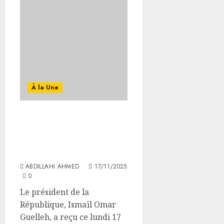
À la Une
Le chef de l’Etat reçoit les
lettres de créance du
nouvel ambassadeur
d’Éthiopie
ABDILLAHI AHMED
17/11/2025
0
Le président de la
République, Ismaïl Omar
Guelleh, a reçu ce lundi 17