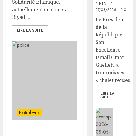
Solidarité islamique,
RTD
actuellement en cours à
07/08/2026
0
Riyad,...
Le Président
de la
LIRE LA SUITE
République,
Son
Excellence
Ismail Omar
Guelleh, a
transmis ses
« chaleureuses...
LIRE LA
SUITE
Social/Cu
Faits divers
la
vigilan
reste
Le MENFOP organise le