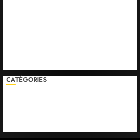
la vigilance reste de mise face aux risques liés aux
températures élevées
l’IGAD et l’ONARS renforcent les capacités des
leaders communautaires pour promouvoir la
cohésion sociale
le ministère de la Jeunesse lance les animations dans
les CDC d’Enguella et d’Ali-Meigag
les 7 premiers kilomètres de la nouvelle route
Djibouti–Arta ouverts à la circulation
CATÉGORIES
Economie
Education
Faits divers
Parlement
Politique
Santé
Social/Culture
Sports
À la Une